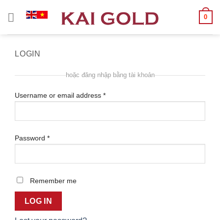
Chuyển
0
đến
nội
dung
LOGIN
hoặc đăng nhập bằng tài khoản
Username or email address
*
Password
*
Remember me
LOG IN