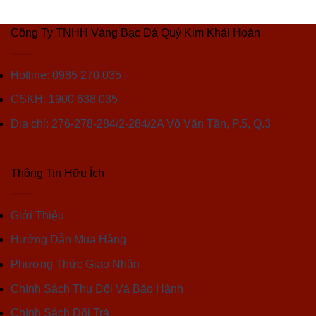
Công Ty TNHH Vàng Bạc Đá Quý Kim Khải Hoàn
Hotline: 0985 270 035
CSKH: 1900 638 035
Địa chỉ: 276-278-284/2-284/2A Võ Văn Tần, P.5, Q.3
Thông Tin Hữu Ích
Giới Thiệu
Hướng Dẫn Mua Hàng
Phương Thức Giao Nhận
Chính Sách Thu Đổi Và Bảo Hành
Chính Sách Đổi Trả