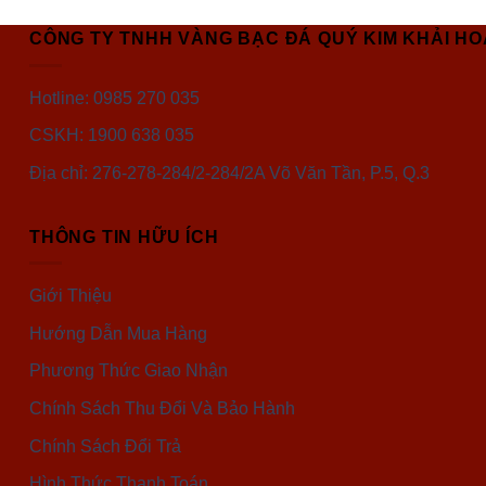
CÔNG TY TNHH VÀNG BẠC ĐÁ QUÝ KIM KHẢI H
Hotline: 0985 270 035
CSKH: 1900 638 035
Địa chỉ: 276-278-284/2-284/2A Võ Văn Tần, P.5, Q.3
THÔNG TIN HỮU ÍCH
Giới Thiệu
Hướng Dẫn Mua Hàng
Phương Thức Giao Nhận
Chính Sách Thu Đổi Và Bảo Hành
Chính Sách Đổi Trả
Hình Thức Thanh Toán