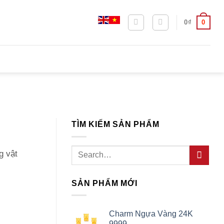
0
0
₫
TÌM KIẾM SẢN PHẨM
Search
g vật
for:
SẢN PHẨM MỚI
Charm Ngựa Vàng 24K
9999