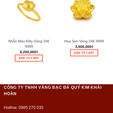
Nhẫn Mèo Kitty Vàng 24K
Hoa Sen Vàng 24K 9999
9999
3,500,000
₫
6,200,000
₫
ADD TO CART
ADD TO CART
CÔNG TY TNHH VÀNG BẠC ĐÁ QUÝ KIM KHẢI
HOÀN
Hotline: 0985 270 035