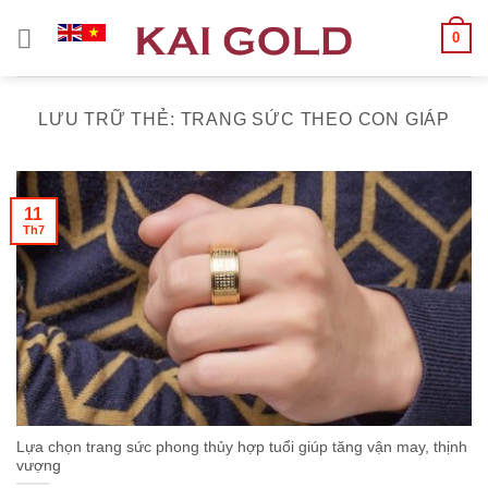
Chuyển
0
đến
nội
dung
LƯU TRỮ THẺ:
TRANG SỨC THEO CON GIÁP
11
Th7
Lựa chọn trang sức phong thủy hợp tuổi giúp tăng vận may, thịnh
vượng