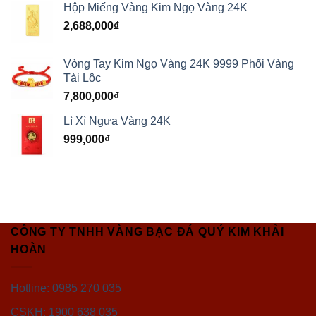
Hộp Miếng Vàng Kim Ngọ Vàng 24K
2,688,000
₫
Vòng Tay Kim Ngọ Vàng 24K 9999 Phối Vàng
Tài Lộc
7,800,000
₫
Lì Xì Ngựa Vàng 24K
999,000
₫
CÔNG TY TNHH VÀNG BẠC ĐÁ QUÝ KIM KHẢI
HOÀN
Hotline: 0985 270 035
CSKH: 1900 638 035