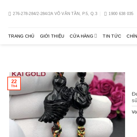
Chuyển
đến
276-278-284/2-284/2A VÕ VĂN TẦN, P.5, Q.3
1900 638 035
nội
dung
TRANG CHỦ
GIỚI THIỆU
CỬA HÀNG
TIN TỨC
CHÍ
22
Th4
Đe
s
Vò