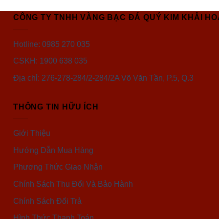
CÔNG TY TNHH VÀNG BẠC ĐÁ QUÝ KIM KHẢI H
Hotline: 0985 270 035
CSKH: 1900 638 035
Địa chỉ: 276-278-284/2-284/2A Võ Văn Tần, P.5, Q.3
THÔNG TIN HỮU ÍCH
Giới Thiệu
Hướng Dẫn Mua Hàng
Phương Thức Giao Nhận
Chính Sách Thu Đổi Và Bảo Hành
Chính Sách Đổi Trả
Hình Thức Thanh Toán