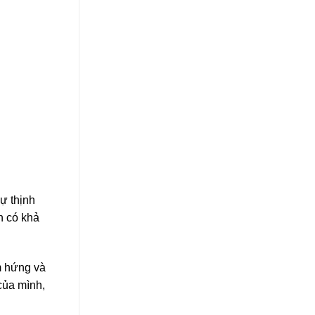
ự thịnh
n có khả
m hứng và
của mình,