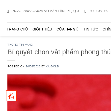
Chuyển
đến
276-278-284/2-284/2A VÕ VĂN TẦN, P.5, Q.3
1900 638 035
nội
dung
TRANG CHỦ
GIỚI THIỆU
CỬA HÀNG
TIN TỨC
CHÍ
THÔNG TIN VÀNG
Bí quyết chọn vật phẩm phong thủ
POSTED ON
24/06/2023
BY
KAIGOLD
24
Th6