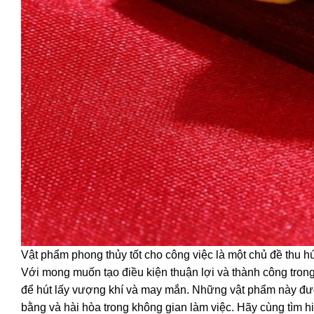
Vật phẩm phong thủy tốt cho công việc là một chủ đề thu hú
Với mong muốn tạo điều kiện thuận lợi và thành công tron
để hút lấy vượng khí và may mắn. Những vật phẩm này đư
bằng và hài hòa trong không gian làm việc. Hãy cùng tìm 