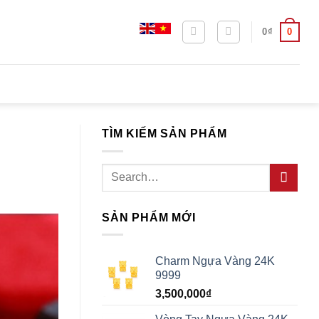
0
0
₫
TÌM KIẾM SẢN PHẨM
Search
for:
SẢN PHẨM MỚI
Charm Ngựa Vàng 24K
9999
3,500,000
₫