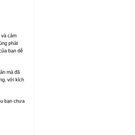
ử và cảm
ùng phát
 của bạn dễ
iản mà đã
g, với kích
ếu bạn chưa