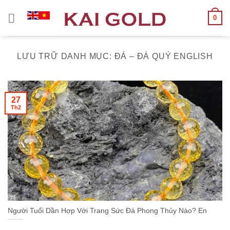
Chuyển
0
đến
nội
dung
LƯU TRỮ DANH MỤC:
ĐÁ – ĐÁ QUÝ ENGLISH
27
Th2
Người Tuổi Dần Hợp Với Trang Sức Đá Phong Thủy Nào? En
...