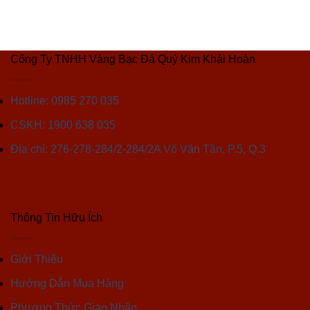
Công Ty TNHH Vàng Bạc Đá Quý Kim Khải Hoàn
Hotline: 0985 270 035
CSKH: 1900 638 035
Địa chỉ: 276-278-284/2-284/2A Võ Văn Tần, P.5, Q.3
Thông Tin Hữu Ích
Giới Thiệu
Hướng Dẫn Mua Hàng
Phương Thức Giao Nhận