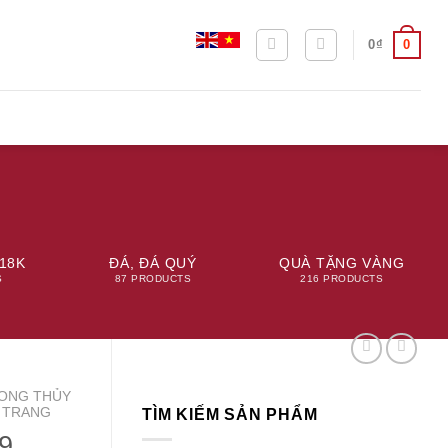
0
0
₫
18K
ĐÁ, ĐÁ QUÝ
QUÀ TẶNG VÀNG
S
87 PRODUCTS
216 PRODUCTS
ONG THỦY
 TRANG
TÌM KIẾM SẢN PHẨM
9