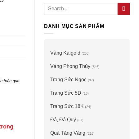
Search
for:
DANH MỤC SẢN PHẨM
Vàng Kaigold
(253)
Vàng Phong Thủy
(546)
Trang Sức Ngọc
(97)
h toán qua
Trang Sức 5D
(16)
Trang Sức 18K
(24)
Đá, Đá Quý
(87)
trọng
Quà Tặng Vàng
(216)