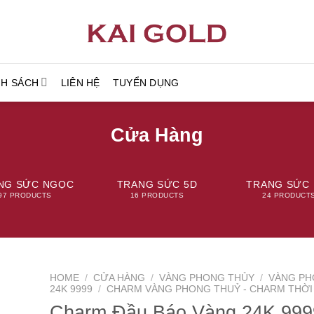
NH SÁCH
LIÊN HỆ
TUYỂN DỤNG
Cửa Hàng
NG SỨC NGỌC
TRANG SỨC 5D
TRANG SỨC 
97 PRODUCTS
16 PRODUCTS
24 PRODUCT
HOME
/
CỬA HÀNG
/
VÀNG PHONG THỦY
/
VÀNG PH
24K 9999
/
CHARM VÀNG PHONG THUỶ - CHARM THỜI
Charm Đầu Báo Vàng 24K 999