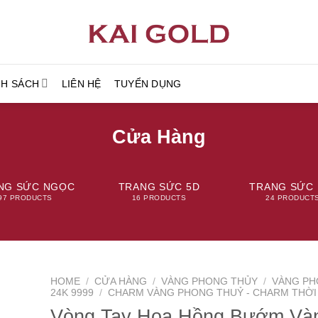
NH SÁCH
LIÊN HỆ
TUYỂN DỤNG
Cửa Hàng
NG SỨC NGỌC
TRANG SỨC 5D
TRANG SỨC 
97 PRODUCTS
16 PRODUCTS
24 PRODUCT
HOME
/
CỬA HÀNG
/
VÀNG PHONG THỦY
/
VÀNG PH
24K 9999
/
CHARM VÀNG PHONG THUỶ - CHARM THỜI
Vòng Tay Hoa Hồng Bướm Và