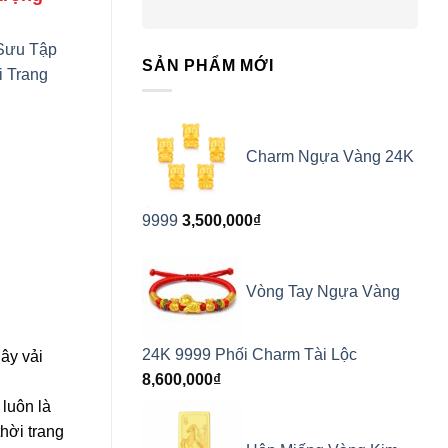
Sưu Tập
SẢN PHẨM MỚI
 Trang
Charm Ngựa Vàng 24K
9999
3,500,000
₫
Vòng Tay Ngựa Vàng
24K 9999 Phối Charm Tài Lộc
ây vải
8,600,000
₫
luôn là
hời trang