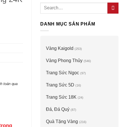
Search
for:
DANH MỤC SẢN PHẨM
Vàng Kaigold
(253)
Vàng Phong Thủy
(546)
Trang Sức Ngọc
(97)
h toán qua
Trang Sức 5D
(16)
Trang Sức 18K
(24)
Đá, Đá Quý
(87)
Quà Tặng Vàng
(216)
trọng