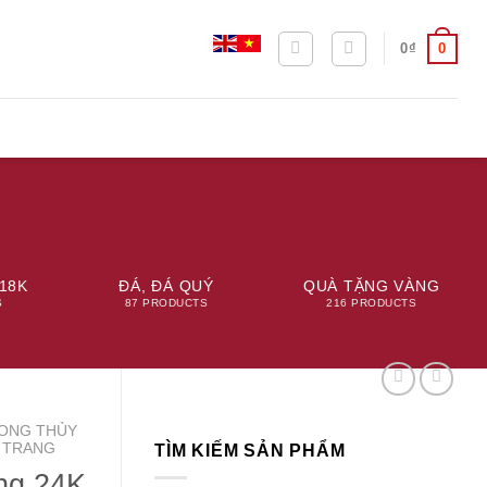
0
0
₫
18K
ĐÁ, ĐÁ QUÝ
QUÀ TẶNG VÀNG
S
87 PRODUCTS
216 PRODUCTS
ONG THỦY
 TRANG
TÌM KIẾM SẢN PHẨM
ng 24K