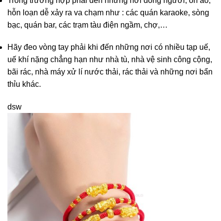
Trong trường hợp phải đến những nơi đông người, ồn ào,
hỗn loạn dễ xảy ra va chạm như : các quán karaoke, sòng
bạc, quán bar, các trạm tàu điện ngầm, chợ,…
Hãy đeo vòng tay phải khi đến những nơi có nhiều tạp uế,
uế khí nặng chẳng hạn như nhà tù, nhà vệ sinh công cộng,
bãi rác, nhà máy xử lí nước thải, rác thải và những nơi bẩn
thỉu khác.
dsw