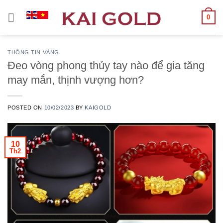
Chuyển
0
đến
nội
dung
THÔNG TIN VÀNG
Đeo vòng phong thủy tay nào để gia tăng
may mắn, thịnh vượng hơn?
POSTED ON
10/02/2023
BY
KAIGOLD
10
Th2