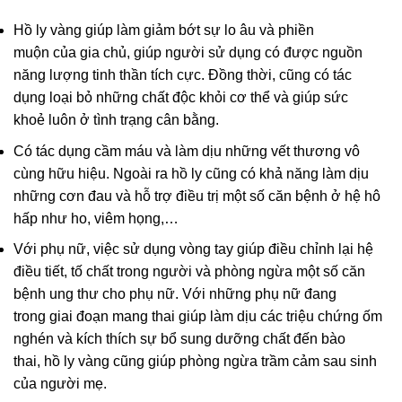
Hồ ly
vàng giúp làm
giảm
bớt
sự
lo âu
và
phiền
muộn
của
gia chủ
, giúp người
sử dụng
có
được
nguồn
năng lượng
tinh thần
tích cực
. Đồng thời,
cũng
có
tác
dụng
loại bỏ
những
chất độc
khỏi
cơ thể
và
giúp
sức
khoẻ
luôn ở
tình trạng
cân bằng
.
Có
tác dụng
cầm
máu
và
làm
dịu
những
vết thương
vô
cùng
hữu hiệu
. Ngoài ra hồ ly cũng có
khả năng làm dịu
những
cơn
đau
và
hỗ trợ
điều trị
một số
căn bệnh
ở
hệ
hô
hấp như ho, viêm
họng
,…
Với
phụ nữ,
việc
sử dụng
vòng tay
giúp
điều chỉnh
lại
hệ
điều
tiết, tố
chất
trong
người
và
phòng ngừa
một số
căn
bệnh ung
thư
cho
phụ nữ. Với những phụ nữ đang
trong
giai đoạn
mang thai giúp làm
dịu
các
triệu chứng
ốm
nghén và
kích thích
sự
bổ sung
dưỡng chất
đến
bào
thai
,
hồ ly vàng
cũng
giúp
phòng ngừa
trầm cảm sau sinh
của người mẹ.