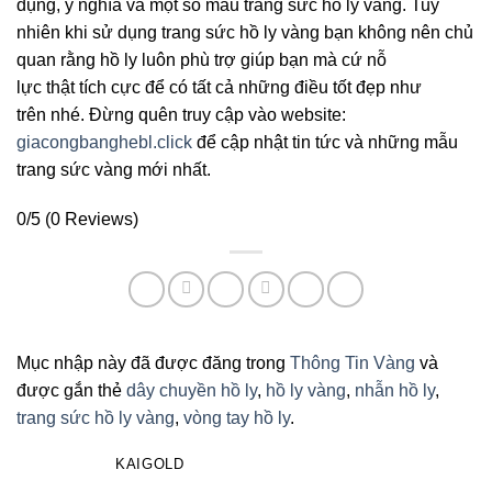
dụng, ý nghĩa và một số mẫu trang sức hồ ly vàng.
Tuy
nhiên
khi
sử dụng
trang sức
hồ ly vàng bạn
không
nên
chủ
quan
rằng hồ ly
luôn
phù trợ
giúp
bạn mà
cứ
nỗ
lực
thật
tích cực
để
có
tất cả
những
điều
tốt đẹp như
trên
nhé
. Đừng quên truy cập vào website:
giacongbanghebl.click
để cập nhật tin tức và những mẫu
trang sức vàng mới nhất.
0/5
(0 Reviews)
Mục nhập này đã được đăng trong
Thông Tin Vàng
và
được gắn thẻ
dây chuyền hồ ly
,
hồ ly vàng
,
nhẫn hồ ly
,
trang sức hồ ly vàng
,
vòng tay hồ ly
.
KAIGOLD