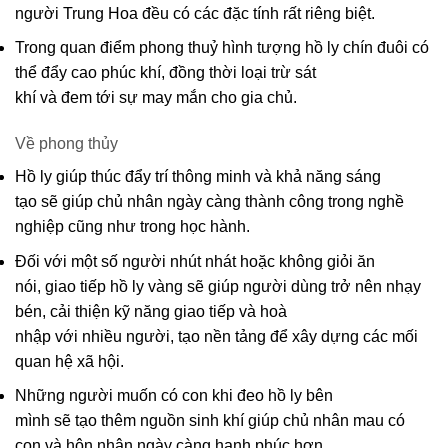
người Trung Hoa
đều
có
các
đặc tính
rất
riêng biệt
.
Trong
quan điểm
phong thuỷ
hình tượng
hồ ly
chín đuôi có
thể
đẩy
cao
phúc
khí, đồng thời
loại trừ
sát
khí
và
đem
tới
sự
may mắn
cho
gia chủ
.
Về phong thủy
Hồ ly giúp
thúc đẩy
trí
thông minh
và
khả năng
sáng
tạo
sẽ
giúp chủ nhân
ngày càng
thành công trong
nghề
nghiệp
cũng
như
trong
học hành
.
Đối với
một số
người
nhút nhát
hoặc
không
giỏi
ăn
nói,
giao tiếp
h
ồ ly vàng
sẽ giúp người
dùng
trở nên
nhạy
bén, cải thiện kỹ
năng
giao tiếp
và
hoà
nhập
với
nhiều
người,
tạo
nền tảng
để
xây dựng
các mối
quan hệ
xã hội
.
Những người
muốn
có con
khi
đeo hồ ly bên
mình sẽ
tạo
thêm
nguồn
sinh khí
giúp chủ nhân
mau
có
con
và
hôn nhân ngày càng
hạnh phúc
hơn
.