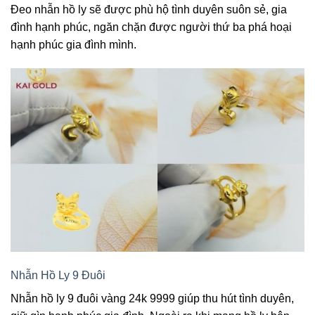
Đeo nhẫn hồ ly sẽ được phù hộ tình duyên suôn sẻ, gia
đình hạnh phúc, ngăn chặn được người thứ ba phá hoại
hạnh phúc gia đình mình.
Nhẫn Hồ Ly 9 Đuôi
Nhẫn hồ ly 9 đuôi vàng 24k 9999 giúp thu hút tình duyên,