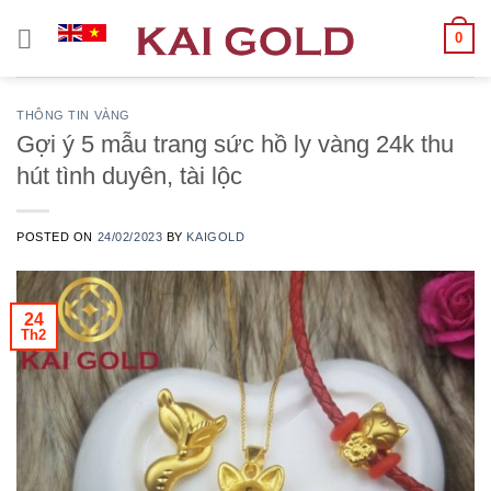
Chuyển
0
đến
nội
dung
THÔNG TIN VÀNG
Gợi ý 5 mẫu trang sức hồ ly vàng 24k thu
hút tình duyên, tài lộc
POSTED ON
24/02/2023
BY
KAIGOLD
24
Th2