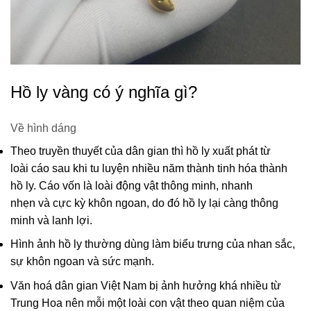
Hồ ly vàng có ý nghĩa gì?
Về hình dáng
Theo
truyền thuyết
của
dân gian
thì
hồ ly
xuất phát
từ
loài
cáo
sau
khi
tu luyện nhiều năm thành tinh hóa thành
hồ ly. Cáo
vốn
là loài
động vật
thông minh,
nhanh
nhẹn
và
cực kỳ
khôn ngoan
,
do đó
hồ ly lại
càng
thông
minh và lanh
lợi
.
Hình ảnh
hồ ly
thường
dùng
làm
biểu trưng
của
nhan sắc
,
sự
khôn ngoan
và
sức mạnh
.
Văn hoá
dân gian
Việt Nam
bị
ảnh hưởng
khá
nhiều
từ
Trung Hoa
nên
mỗi một
loài
con
vật
theo
quan niệm
của