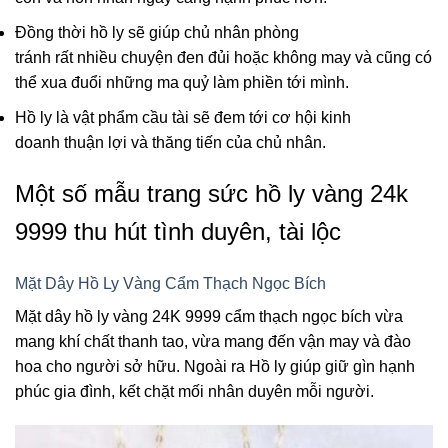
Đồng thời hồ ly sẽ giúp chủ nhân
phòng
tránh
rất
nhiều
chuyện
đen đủi
hoặc
không
may
và
cũng
có
thể
xua đuổi nh
ững
ma quỷ
làm phiền
tới
mình
.
Hồ ly là
vật phẩm
cầu tài
sẽ
đem
tới
cơ hội
kinh
doanh
thuận lợi
và
thăng tiến
của chủ nhân.
Một số mẫu trang sức hồ ly vàng 24k
9999 thu hút tình duyên, tài lộc
Mặt Dây Hồ Ly Vàng Cẩm Thạch Ngọc Bích
Mặt dây hồ ly vàng 24K 9999 cẩm thạch ngọc bích vừa
mang khí chất thanh tao, vừa mang đến vận may và đào
hoa cho người sở hữu. Ngoài ra Hồ ly giúp giữ gìn hạnh
phúc gia đình, kết chặt mối nhân duyên mỗi người.