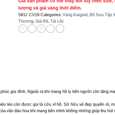
Giá sản phẩm có thể thay đổi tùy theo size, 
lượng và giá vàng thời điểm.
SKU:
CV16
Categories:
Vàng Kaigold
,
Bộ Sưu Tập 
Thương
,
Giá Rẻ
,
Tài Lộc
 phúc gia đình. Ngoài ra khi mang hồ ly bên người còn tăng m
khéo léo còn được gọi là cửu vĩ hồ. Sở hữu vẻ đẹp quyến rũ, m
 của vận đào hoa khi mang bên mình không những giúp thu hút