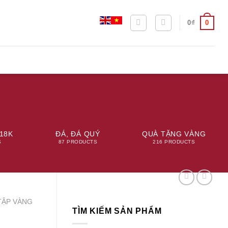
0
0
₫
18K
ĐÁ, ĐÁ QUÝ
QUÀ TẶNG VÀNG
S
87 PRODUCTS
216 PRODUCTS
TẬP VÀNG
TÌM KIẾM SẢN PHẨM