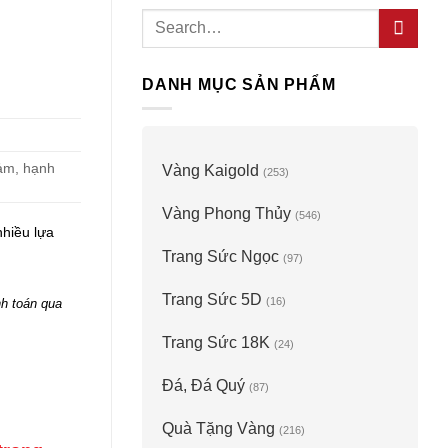
Search
for:
DANH MỤC SẢN PHẨM
cảm, hạnh
Vàng Kaigold
(253)
Vàng Phong Thủy
(546)
nhiều lựa
Trang Sức Ngọc
(97)
Trang Sức 5D
(16)
h toán qua
Trang Sức 18K
(24)
Đá, Đá Quý
(87)
Quà Tặng Vàng
(216)