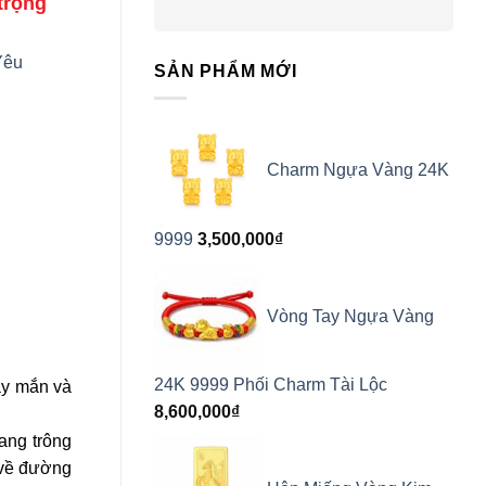
trọng
Yêu
SẢN PHẨM MỚI
Charm Ngựa Vàng 24K
9999
3,500,000
₫
Vòng Tay Ngựa Vàng
24K 9999 Phối Charm Tài Lộc
ay mắn và
8,600,000
₫
ang trông
 về đường