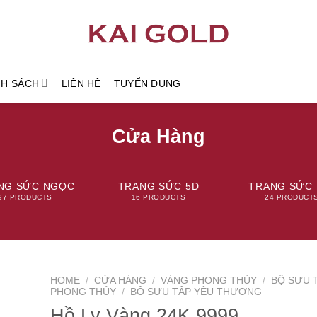
NH SÁCH
LIÊN HỆ
TUYỂN DỤNG
Cửa Hàng
NG SỨC NGỌC
TRANG SỨC 5D
TRANG SỨC 
97 PRODUCTS
16 PRODUCTS
24 PRODUCT
HOME
/
CỬA HÀNG
/
VÀNG PHONG THỦY
/
BỘ SƯU 
PHONG THỦY
/
BỘ SƯU TẬP YÊU THƯƠNG
Hồ Ly Vàng 24K 9999