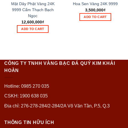
Mặt Dây Phật Vàng 24K
Hoa Sen Vàng 24K 9999
9999 Cẩm Thạch Bạch
3,500,000
₫
Ngọc
ADD TO CART
12,600,000
₫
ADD TO CART
CÔNG TY TNHH VÀNG BẠC ĐÁ QUÝ KIM KHẢI
HOÀN
Hotline: 0985 270 035
CSKH: 1900 638 035
Địa chỉ: 276-278-284/2-284/2A Võ Văn Tần, P.5, Q.3
THÔNG TIN HỮU ÍCH