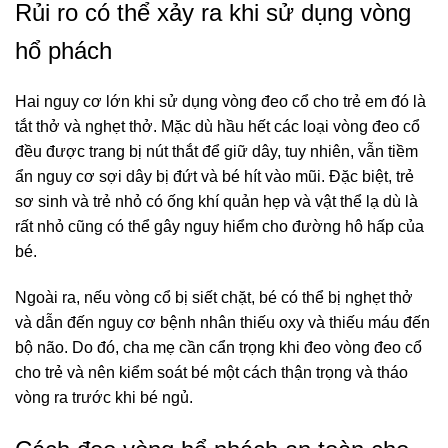
Rủi ro có thể xảy ra khi sử dụng vòng
hổ phách
Hai nguy cơ lớn khi sử dụng vòng đeo cổ cho trẻ em đó là
tắt thở và nghẹt thở. Mặc dù hầu hết các loại vòng đeo cổ
đều được trang bị nút thắt để giữ dây, tuy nhiên, vẫn tiềm
ẩn nguy cơ sợi dây bị đứt và bé hít vào mũi. Đặc biệt, trẻ
sơ sinh và trẻ nhỏ có ống khí quản hẹp và vật thể lạ dù là
rất nhỏ cũng có thể gây nguy hiểm cho đường hô hấp của
bé.
Ngoài ra, nếu vòng cổ bị siết chặt, bé có thể bị nghẹt thở
và dẫn đến nguy cơ bệnh nhân thiếu oxy và thiếu máu đến
bộ não. Do đó, cha mẹ cần cẩn trọng khi đeo vòng đeo cổ
cho trẻ và nên kiểm soát bé một cách thận trọng và tháo
vòng ra trước khi bé ngủ.