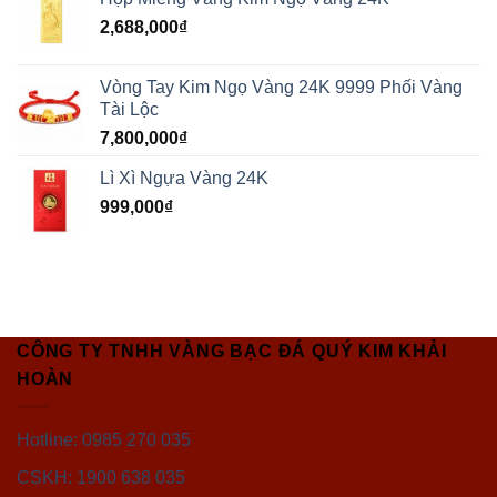
2,688,000
₫
Vòng Tay Kim Ngọ Vàng 24K 9999 Phối Vàng
Tài Lộc
7,800,000
₫
Lì Xì Ngựa Vàng 24K
999,000
₫
CÔNG TY TNHH VÀNG BẠC ĐÁ QUÝ KIM KHẢI
HOÀN
Hotline: 0985 270 035
CSKH: 1900 638 035