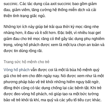
succinic. Các tác dụng của axit succinic bao gồm giảm
đau, giảm viêm, tăng cường hệ thống miễn dịch và cải
thiện tình trạng giấc ngủ.
Những lợi ích này giúp bé trải qua thời kỳ mọc răng nhẹ
nhàng hơn, ít đau và ít sốt hơn. Đặc biệt, vì nhiều loại gel
giảm đau cho trẻ mọc răng có thể gây tác dụng phụ nghiêm
trọng, vòng hổ phách được xem là một lựa chọn an toàn và
được tin dùng rộng rãi.
Trang sức hộ mệnh cho trẻ
Vòng hổ phách
vẫn được coi là một lá bùa hộ mệnh quý
giá cho trẻ em cho đến ngày nay. Nó được xem như là một
phương pháp bảo vệ trẻ khỏi những hiểm nguy bất ngờ,
đồng thời cũng có tác dụng chống lại các bệnh tật. Khi trẻ
được đeo vòng hổ phách, nó giúp tạo ra một bức tường
bảo vệ trẻ khỏi tà khí, ma quỷ và các yếu tố tiêu cực khác.