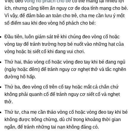
Việc đeo
vòng hổ phách cho bé
có thể mang lại nhiều lợi
ích, nhưng cũng tiềm ẩn nguy cơ đe dọa tính mạng cho bé.
Vì vậy, để đảm bảo an toàn cho trẻ, cha mẹ cần lưu ý một
số điểm sau khi đeo vòng hổ phách cho bé:
Đầu tiên, luôn giám sát trẻ khi chúng đeo vòng cổ hoặc
vòng tay để tránh trường hợp bé nuốt vào những hạt của
vòng hoặc bị siết cổ khi đang vui chơi.
Thứ hai, tháo vòng cổ hoặc vòng đeo tay khi bé đang ngủ
(ngày hoặc đêm) để tránh nguy cơ nghẹt thở và tắc nghẽn
đường hô hấp.
Thứ ba, đeo vòng cổ trên cổ tay hoặc mắt cá chân chứ
không phải quanh cổ để tránh nguy cơ siết cổ và nghẹt
thở.
Thứ tư, cha mẹ cần tháo vòng cổ hoặc vòng đeo tay khi bé
không được trông chừng, dù chỉ trong khoảng thời gian
ngắn, để tránh những tai nạn không đáng có.