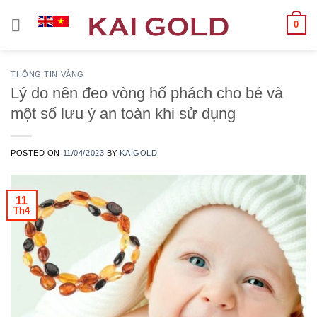
Chuyển
0
đến
nội
dung
THÔNG TIN VÀNG
Lý do nên đeo vòng hổ phách cho bé và
một số lưu ý an toàn khi sử dụng
POSTED ON
11/04/2023
BY
KAIGOLD
11
Th4