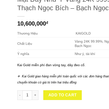
Thạch Ngọc Bích – Bạch Ngọc
10,600,000
₫
Thương Hiệu
KAIGOLD
Vàng 24K 99.99%, Ngọ
Chất Liệu
Bạch Ngọc
Ý nghĩa
Như ý, tài khí
Kai Gold miễn phí đan vòng tay, dây đeo cổ.
✈ Kai Gold giao hàng miễn phí toàn quốc với các đơn hàng than
chuyển khoản có giá trị trên hai triệu đồng
Mặt Dây Như Ý Vàng 24K 9999 Cẩm Thạch Ngọc Bích - Bạc
ADD TO CART