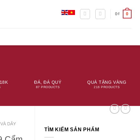
0
0
₫
18K
ĐÁ, ĐÁ QUÝ
QUÀ TẶNG VÀNG
S
87 PRODUCTS
216 PRODUCTS
 VÀ DÂY
TÌM KIẾM SẢN PHẨM
9 Cẩm