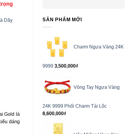
trọng
SẢN PHẨM MỚI
Và Dây
Charm Ngựa Vàng 24K
9999
3,500,000
₫
Vòng Tay Ngựa Vàng
24K 9999 Phối Charm Tài Lộc
8,600,000
₫
i Gold là
 kiểu dáng