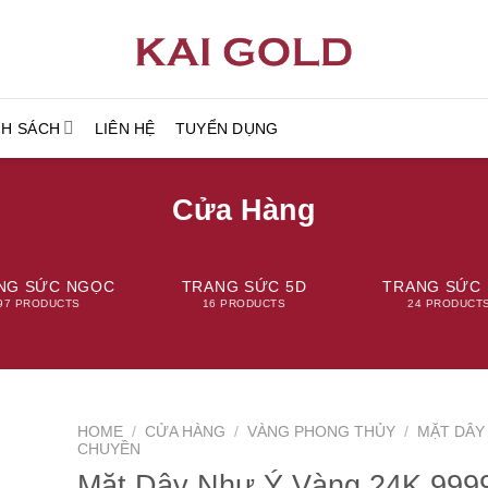
NH SÁCH
LIÊN HỆ
TUYỂN DỤNG
Cửa Hàng
NG SỨC NGỌC
TRANG SỨC 5D
TRANG SỨC 
97 PRODUCTS
16 PRODUCTS
24 PRODUCT
HOME
/
CỬA HÀNG
/
VÀNG PHONG THỦY
/
MẶT DÂY
CHUYỀN
Mặt Dây Như Ý Vàng 24K 999