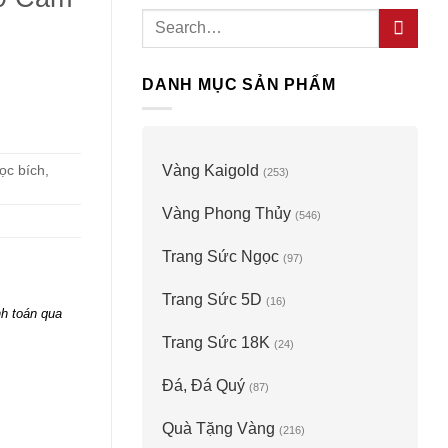
Search
for:
DANH MỤC SẢN PHẨM
c bích,
Vàng Kaigold
(253)
Vàng Phong Thủy
(546)
Trang Sức Ngọc
(97)
Trang Sức 5D
(16)
h toán qua
Trang Sức 18K
(24)
h Ngọc quantity
Đá, Đá Quý
(87)
Quà Tặng Vàng
(216)