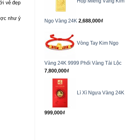
Hộp Miếng Vàng Kim
ới vẻ đẹp
ược như ý
Ngọ Vàng 24K
2,688,000
₫
Vòng Tay Kim Ngọ
Vàng 24K 9999 Phối Vàng Tài Lộc
7,800,000
₫
Lì Xì Ngựa Vàng 24K
999,000
₫