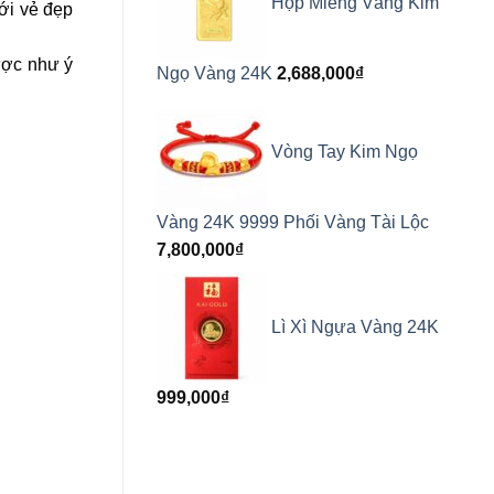
Hộp Miếng Vàng Kim
ới vẻ đẹp
ược như ý
Ngọ Vàng 24K
2,688,000
₫
Vòng Tay Kim Ngọ
Vàng 24K 9999 Phối Vàng Tài Lộc
7,800,000
₫
Lì Xì Ngựa Vàng 24K
999,000
₫