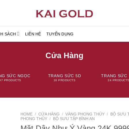
NH SÁCH
LIÊN HỆ
TUYỂN DỤNG
Cửa Hàng
NG SỨC NGỌC
TRANG SỨC 5D
TRANG SỨC 
97 PRODUCTS
16 PRODUCTS
24 PRODUCT
HOME
/
CỬA HÀNG
/
VÀNG PHONG THỦY
/
BỘ SƯU 
PHONG THỦY
/
BỘ SƯU TẬP BÌNH AN
Mặt Dây Như Ý Vàng 24K 999