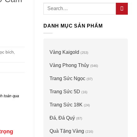
Search
for:
DANH MỤC SẢN PHẨM
c bích,
Vàng Kaigold
(253)
Vàng Phong Thủy
(546)
Trang Sức Ngọc
(97)
Trang Sức 5D
(16)
h toán qua
Trang Sức 18K
(24)
Đá, Đá Quý
(87)
Quà Tặng Vàng
trọng
(216)