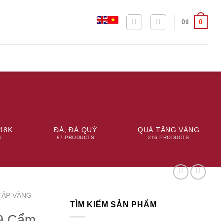
0
0
₫
18K
ĐÁ, ĐÁ QUÝ
QUÀ TẶNG VÀNG
S
87 PRODUCTS
216 PRODUCTS
TẬP VÀNG
TÌM KIẾM SẢN PHẨM
9 Cẩm