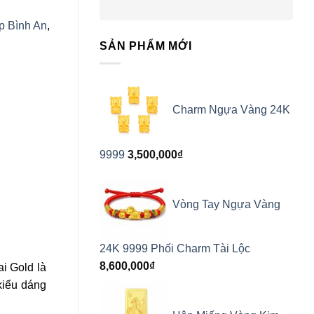
p Bình An
,
SẢN PHẨM MỚI
Charm Ngựa Vàng 24K
9999
3,500,000
₫
Vòng Tay Ngựa Vàng
24K 9999 Phối Charm Tài Lộc
8,600,000
₫
i Gold là
 kiểu dáng