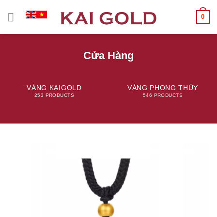
Chuyển
0
đến
nội
dung
Cửa Hàng
VÀNG KAIGOLD
VÀNG PHONG THỦY
253 PRODUCTS
546 PRODUCTS