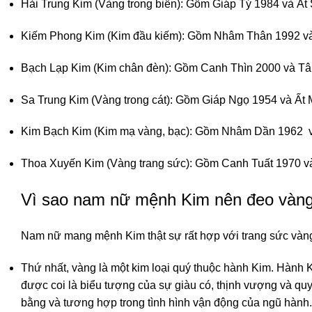
Hải Trung Kim (Vàng trong biển): Gồm Giáp Tý 1984 và Ất
Kiếm Phong Kim (Kim đầu kiếm): Gồm Nhâm Thân 1992 v
Bạch Lạp Kim (Kim chân đèn): Gồm Canh Thìn 2000 và T
Sa Trung Kim (Vàng trong cát): Gồm Giáp Ngọ 1954 và Ất 
Kim Bạch Kim (Kim mạ vàng, bạc): Gồm Nhâm Dần 1962 
Thoa Xuyến Kim (Vàng trang sức): Gồm Canh Tuất 1970 v
Vì sao nam nữ mệnh Kim nên đeo vàn
Nam nữ mang mệnh Kim thật sự rất hợp với trang sức vàng
Thứ nhất, vàng là một kim loại quý thuộc hành Kim. Hành K
được coi là biểu tượng của sự giàu có, thịnh vượng và qu
bằng và tương hợp trong tình hình vận động của ngũ hành.