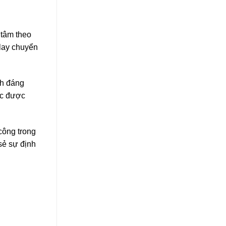
 tâm theo
 lay chuyển
ch đáng
ệc được
công trong
sẻ sự định