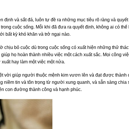
định và sắt đá, luôn tự đề ra những mục tiêu rõ ràng và quyết
họ trong cuộc sống. Mỗi khi đã đưa ra quyết định, không ai có thể
với bất kỳ khó khăn và trở ngại nào.
giờ chịu bỏ cuộc dù trong cuộc sống có xuất hiện những thử thá
 giúp họ hoàn thành nhiều việc một cách xuất sắc. Mọi công vi
 xuất hay làm một việc một nửa.
yệt vời giúp người thuộc mệnh kim vươn lên và đạt được thành 
ng niềm tin và tôn trọng từ người xung quanh, và sẵn sàng chia 
ên con đường thành công và hạnh phúc.