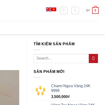
0
0
₫
TÌM KIẾM SẢN PHẨM
Search
for:
SẢN PHẨM MỚI
Charm Ngựa Vàng 24K
9999
3,500,000
₫