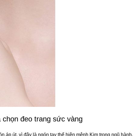
a chọn đeo trang sức vàng
n áp út, vì đây là ngón tay thể hiện mệnh Kim trong ngũ hành.