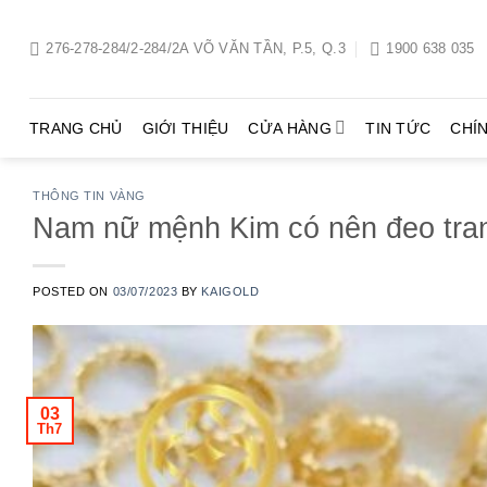
Chuyển
đến
276-278-284/2-284/2A VÕ VĂN TẦN, P.5, Q.3
1900 638 035
nội
dung
TRANG CHỦ
GIỚI THIỆU
CỬA HÀNG
TIN TỨC
CHÍ
THÔNG TIN VÀNG
Nam nữ mệnh Kim có nên đeo tra
POSTED ON
03/07/2023
BY
KAIGOLD
03
Th7