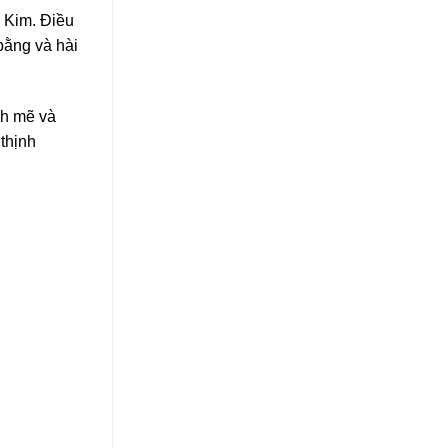
 Kim. Điều
bằng và hài
nh mẽ và
thịnh