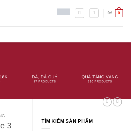
0
0
₫
18K
ĐÁ, ĐÁ QUÝ
QUÀ TẶNG VÀNG
S
87 PRODUCTS
216 PRODUCTS
NG
TÌM KIẾM SẢN PHẨM
e 3