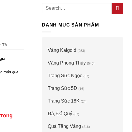
Search
for:
DANH MỤC SẢN PHẨM
ừ Tà
Vàng Kaigold
(253)
giá
Vàng Phong Thủy
(546)
h toán qua
Trang Sức Ngọc
(97)
Trang Sức 5D
(16)
Trang Sức 18K
(24)
Đá, Đá Quý
(87)
trọng
Quà Tặng Vàng
(216)