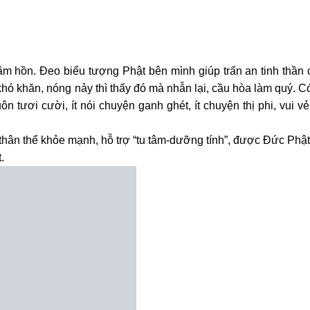
âm hồn. Đeo biểu tượng Phật bên mình giúp trấn an tinh thần c
ó khăn, nóng nảy thì thấy đó mà nhẫn lại, cầu hòa làm quý. C
n tươi cười, ít nói chuyện ganh ghét, ít chuyện thị phi, vui v
hân thể khỏe mạnh, hỗ trợ “tu tâm-dưỡng tính”, được Đức Phật
.