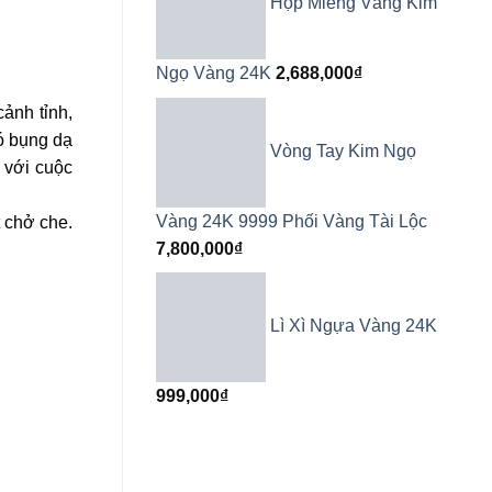
Hộp Miếng Vàng Kim
Ngọ Vàng 24K
2,688,000
₫
ảnh tỉnh,
ó bụng dạ
Vòng Tay Kim Ngọ
ẻ với cuộc
Vàng 24K 9999 Phối Vàng Tài Lộc
 chở che.
7,800,000
₫
Lì Xì Ngựa Vàng 24K
999,000
₫