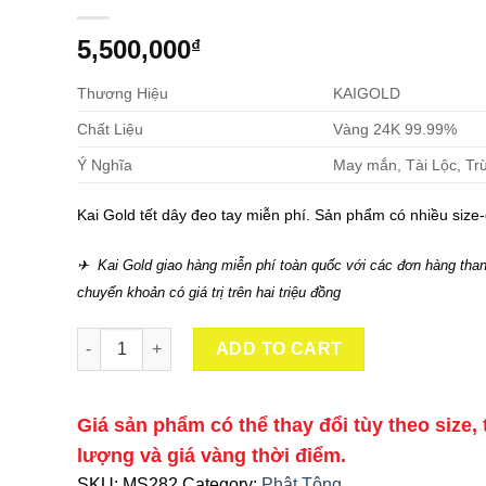
5,500,000
₫
Thương Hiệu
KAIGOLD
Chất Liệu
Vàng 24K 99.99%
Ý Nghĩa
May mắn, Tài Lộc, Tr
Kai Gold tết dây đeo tay miễn phí. Sản phẩm có nhiều size-
✈ Kai Gold giao hàng miễn phí toàn quốc với các đơn hàng than
chuyển khoản có giá trị trên hai triệu đồng
Phật Đầu Vàng 24K 9999 - Size 3 quantity
ADD TO CART
Giá sản phẩm có thể thay đổi tùy theo size, 
lượng và giá vàng thời điểm.
SKU:
MS282
Category:
Phật Tông