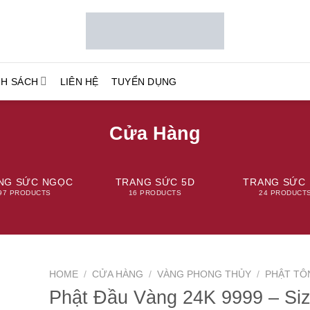
NH SÁCH
LIÊN HỆ
TUYỂN DỤNG
Cửa Hàng
NG SỨC NGỌC
TRANG SỨC 5D
TRANG SỨC 
97 PRODUCTS
16 PRODUCTS
24 PRODUCT
HOME
/
CỬA HÀNG
/
VÀNG PHONG THỦY
/
PHẬT TÔ
Phật Đầu Vàng 24K 9999 – Siz