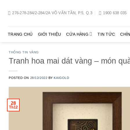
Chuyển
đến
276-278-284/2-284/2A VÕ VĂN TẦN, P.5, Q.3
1900 638 035
nội
dung
TRANG CHỦ
GIỚI THIỆU
CỬA HÀNG
TIN TỨC
CHÍ
THÔNG TIN VÀNG
Tranh hoa mai dát vàng – món quà
POSTED ON
28/12/2022
BY
KAIGOLD
28
Th12