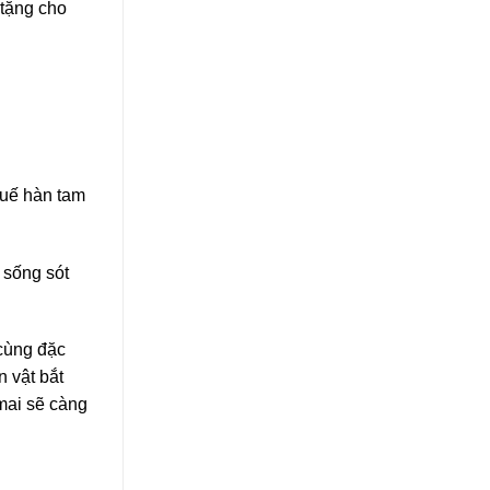
 tặng cho
tuế hàn tam
 sống sót
 cùng đặc
n vật bắt
mai sẽ càng