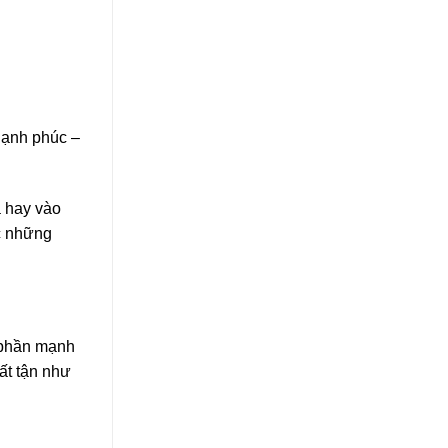
hạnh phúc –
a hay vào
c những
 phần mạnh
ất tận như