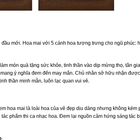
i đầu mới. Hoa mai với 5 cánh hoa tượng trưng cho ngũ phúc: 
àm món quà tặng sức khỏe, tinh thần vào dịp mừng thọ, tân gi
nhà mang ý nghĩa đem đến may mắn. Chủ nhân sở hữu nhận đượ
tinh thần minh mẫn, luôn lạc quan vui vẻ.
xem hoa mai là loài hoa của vẻ đẹp dịu dàng nhưng không kém
ều tác phẩm thi ca nhạc hoa. Đem lại nguồn cảm hứng sáng tác b
?