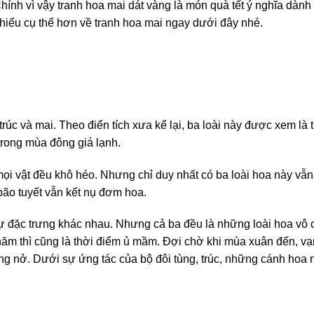
hính vì vậy tranh hoa mai dát vàng là món quà tết ý nghĩa dành
 hiểu cụ thể hơn về tranh hoa mai ngay dưới đây nhé.
rúc và mai. Theo điển tích xưa kể lại, ba loài này được xem là 
trong mùa đông giá lạnh.
mọi vật đều khô héo. Nhưng chỉ duy nhất có ba loài hoa này vẫn
bão tuyết vẫn kết nụ đơm hoa.
sự đặc trưng khác nhau. Nhưng cả ba đều là những loài hoa vô
g năm thì cũng là thời điểm ủ mầm. Đợi chờ khi mùa xuân đến, vạ
ng nở. Dưới sự ứng tác của bộ đôi tùng, trúc, những cánh hoa 