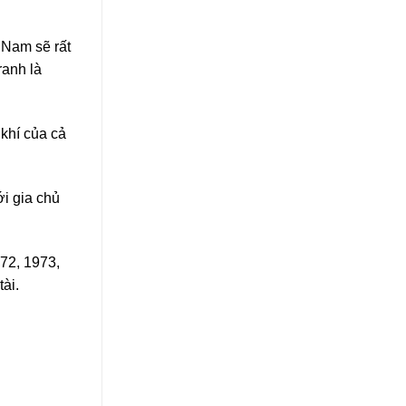
 Nam sẽ rất
ranh là
 khí của cả
i gia chủ
72, 1973,
ài.