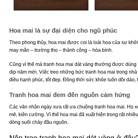
Hoa mai là sự đại diện cho ngũ phúc
Theo phong thủy, hoa mai được coi là loài hoa của sự khở
may mắn – trường thọ – thành công – hòa bình.
Cũng vì thế mà tranh hoa mai dát vàng thường được dùng l
dịp năm mới. Việc treo những bức tranh hoa mai trong 
điều hạnh phúc, tốt đẹp. Đồng thời sức khỏe luôn dồi dào, 
Tranh hoa mai đem đến nguồn cảm hứng
Các văn nhân ngày xưa rất ưa chuộng tranh hoa mai. Họ 
mẽ, kiên cường. Vì thế hoa mai đã xuất hiện trong rất nhi
dòng suối chảy đầu nguồn.
Nên treo tranh hoa mai dát vàng ở đâu