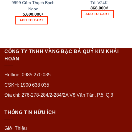
9999 Cẩm Thạch Bạch
Tài V24K
868,000
₫
Ngọc
5,600,000
₫
ADD TO CART
ADD TO CART
CÔNG TY TNHH VÀNG BẠC ĐÁ QUÝ KIM KHẢI
HOÀN
Hotline: 0985 270 035
CSKH: 1900 638 035
Địa chỉ: 276-278-284/2-284/2A Võ Văn Tần, P.5, Q.3
THÔNG TIN HỮU ÍCH
Giới Thiệu