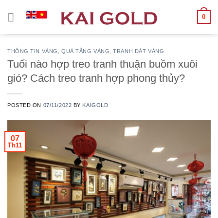
Chuyển
0
đến
nội
dung
THÔNG TIN VÀNG
,
QUÀ TẶNG VÀNG
,
TRANH DÁT VÀNG
Tuổi nào hợp treo tranh thuận buồm xuôi
gió? Cách treo tranh hợp phong thủy?
POSTED ON
07/11/2022
BY
KAIGOLD
07
Th11