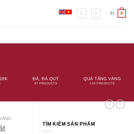
0
0
₫
18K
ĐÁ, ĐÁ QUÝ
QUÀ TẶNG VÀNG
S
87 PRODUCTS
216 PRODUCTS
VÀNG
TÌM KIẾM SẢN PHẨM
át