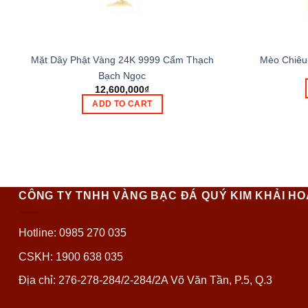
Mặt Dây Phật Vàng 24K 9999 Cẩm Thạch
Mèo Chiêu 
Bạch Ngọc
12,600,000
₫
ADD TO CART
CÔNG TY TNHH VÀNG BẠC ĐÁ QUÝ KIM KHẢI H
Hotline: 0985 270 035
CSKH: 1900 638 035
Địa chỉ: 276-278-284/2-284/2A Võ Văn Tần, P.5, Q.3