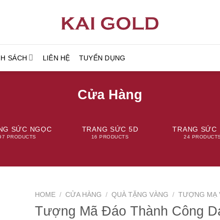
NH SÁCH
LIÊN HỆ
TUYỂN DỤNG
Cửa Hàng
NG SỨC NGỌC
TRANG SỨC 5D
TRANG SỨC 
97 PRODUCTS
16 PRODUCTS
24 PRODUCT
HOME
/
CỬA HÀNG
/
QUÀ TẶNG VÀNG
/
TƯỢNG MẠ 
Tượng Mã Đáo Thành Công D