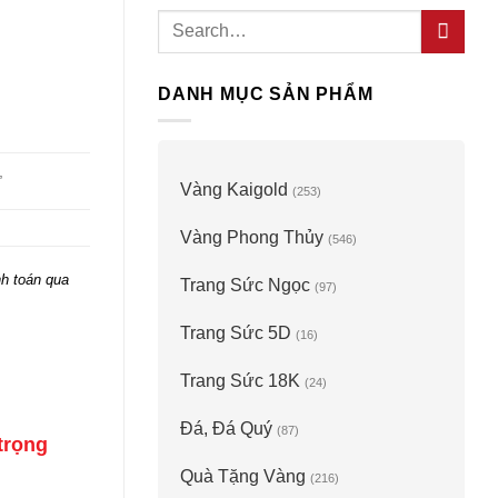
Search
for:
DANH MỤC SẢN PHẨM
,
Vàng Kaigold
(253)
Vàng Phong Thủy
(546)
h toán qua
Trang Sức Ngọc
(97)
Trang Sức 5D
(16)
Trang Sức 18K
(24)
Đá, Đá Quý
(87)
trọng
Quà Tặng Vàng
(216)