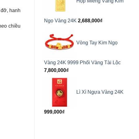
Hộp Miếng Vàng Kim
 đỡ, hanh
Ngọ Vàng 24K
2,688,000
₫
heo chiều
Vòng Tay Kim Ngọ
Vàng 24K 9999 Phối Vàng Tài Lộc
7,800,000
₫
Lì Xì Ngựa Vàng 24K
999,000
₫