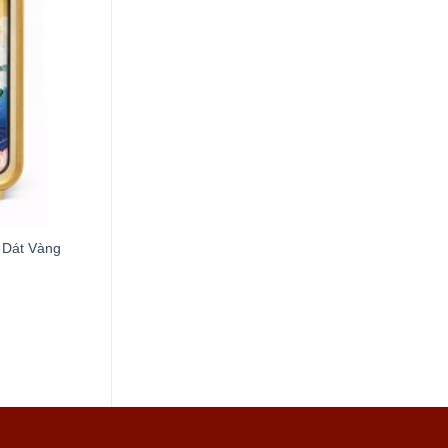
 Dát Vàng
Tranh Trâu Dát Vàng 24K
1,388,000
₫
ADD TO CART