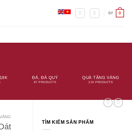
0
0
₫
18K
ĐÁ, ĐÁ QUÝ
QUÀ TẶNG VÀNG
S
87 PRODUCTS
216 PRODUCTS
VÀNG
TÌM KIẾM SẢN PHẨM
Dát