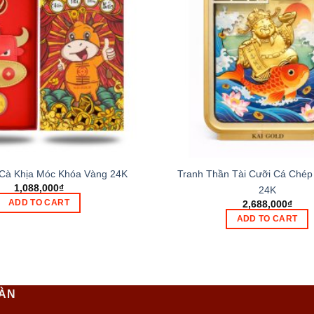
 Cà Khịa Móc Khóa Vàng 24K
Tranh Thần Tài Cưỡi Cá Chép
1,088,000
₫
24K
ADD TO CART
2,688,000
₫
ADD TO CART
OÀN