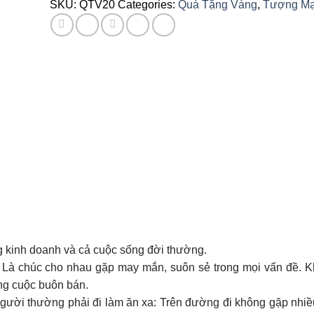
SKU:
QTV20
Categories:
Quà Tặng Vàng
,
Tượng Mạ
 kinh doanh và cả cuộc sống đời thường.
h: Là chúc cho nhau gặp may mắn, suôn sẻ trong mọi vấn đề. 
ông cuộc buôn bán.
ười thường phải đi làm ăn xa: Trên đường đi không gặp nhiều 