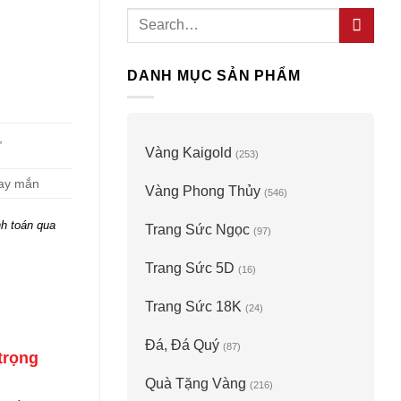
Search
for:
DANH MỤC SẢN PHẨM
,
Vàng Kaigold
(253)
may mắn
Vàng Phong Thủy
(546)
h toán qua
Trang Sức Ngọc
(97)
Trang Sức 5D
(16)
Trang Sức 18K
(24)
Đá, Đá Quý
(87)
trọng
Quà Tặng Vàng
(216)