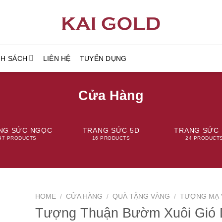
NH SÁCH
LIÊN HỆ
TUYỂN DỤNG
Cửa Hàng
NG SỨC NGỌC
TRANG SỨC 5D
TRANG SỨC 
97 PRODUCTS
16 PRODUCTS
24 PRODUCT
HOME
/
CỬA HÀNG
/
QUÀ TẶNG VÀNG
/
TƯỢNG MẠ 
Tượng Thuận Bườm Xuôi Gió 