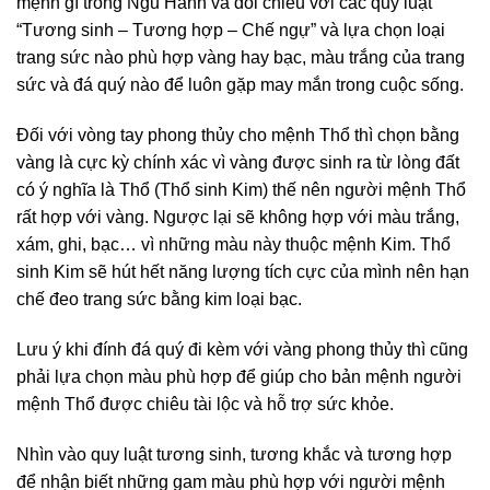
mệnh gì trong Ngũ Hành và đối chiếu với các quy luật
“Tương sinh – Tương hợp – Chế ngự” và lựa chọn loại
trang sức nào phù hợp vàng hay bạc, màu trắng của trang
sức và đá quý nào để luôn gặp may mắn trong cuộc sống.
Đối với vòng tay phong thủy cho mệnh Thổ thì chọn bằng
vàng là cực kỳ chính xác vì vàng được sinh ra từ lòng đất
có ý nghĩa là Thổ (Thổ sinh Kim) thế nên người mệnh Thổ
rất hợp với vàng. Ngược lại sẽ không hợp với màu trắng,
xám, ghi, bạc… vì những màu này thuộc mệnh Kim. Thổ
sinh Kim sẽ hút hết năng lượng tích cực của mình nên hạn
chế đeo trang sức bằng kim loại bạc.
Lưu ý khi đính đá quý đi kèm với vàng phong thủy thì cũng
phải lựa chọn màu phù hợp để giúp cho bản mệnh người
mệnh Thổ được chiêu tài lộc và hỗ trợ sức khỏe.
Nhìn vào quy luật tương sinh, tương khắc và tương hợp
để nhận biết những gam màu phù hợp với người mệnh