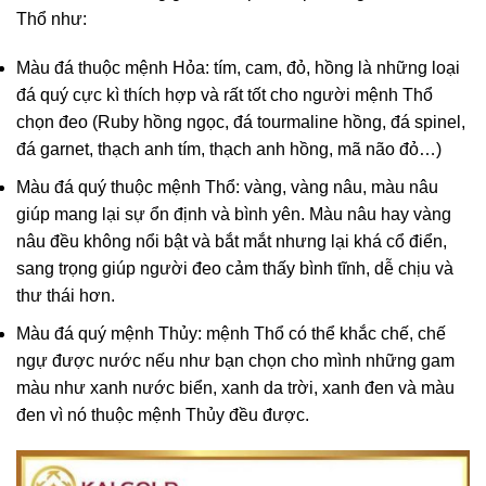
Thổ như:
Màu đá thuộc mệnh Hỏa: tím, cam, đỏ, hồng là những loại
đá quý cực kì thích hợp và rất tốt cho người mệnh Thổ
chọn đeo (Ruby hồng ngọc, đá tourmaline hồng, đá spinel,
đá garnet, thạch anh tím, thạch anh hồng, mã não đỏ…)
Màu đá quý thuộc mệnh Thổ: vàng, vàng nâu, màu nâu
giúp mang lại sự ổn định và bình yên. Màu nâu hay vàng
nâu đều không nổi bật và bắt mắt nhưng lại khá cổ điển,
sang trọng giúp người đeo cảm thấy bình tĩnh, dễ chịu và
thư thái hơn.
Màu đá quý mệnh Thủy: mệnh Thổ có thể khắc chế, chế
ngự được nước nếu như bạn chọn cho mình những gam
màu như xanh nước biển, xanh da trời, xanh đen và màu
đen vì nó thuộc mệnh Thủy đều được.