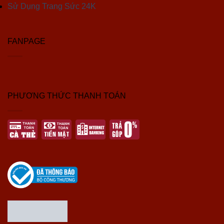
Sử Dụng Trang Sức 24K
FANPAGE
PHƯƠNG THỨC THANH TOÁN