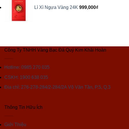
Lì Xì Ngựa Vàng 24K
999,000
₫
Công Ty TNHH Vàng Bạc Đá Quý Kim Khải Hoàn
Hotline: 0985 270 035
CSKH: 1900 638 035
Địa chỉ: 276-278-284/2-284/2A Võ Văn Tần, P.5, Q.3
Thông Tin Hữu Ích
Giới Thiệu