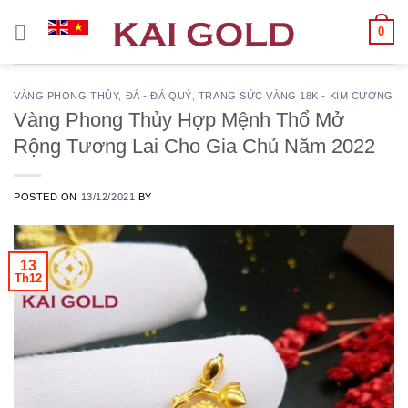
Chuyển
0
đến
nội
dung
VÀNG PHONG THỦY
,
ĐÁ - ĐÁ QUÝ
,
TRANG SỨC VÀNG 18K - KIM CƯƠNG
Vàng Phong Thủy Hợp Mệnh Thổ Mở
Rộng Tương Lai Cho Gia Chủ Năm 2022
POSTED ON
13/12/2021
BY
13
Th12