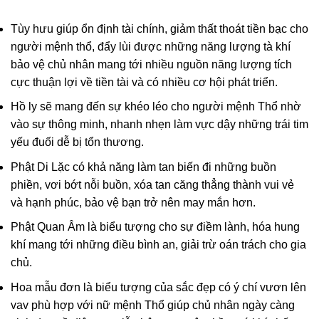
Tùy hưu giúp ổn định tài chính, giảm thất thoát tiền bạc cho
người mệnh thổ, đẩy lùi được những năng lượng tà khí
bảo vệ chủ nhân mang tới nhiều nguồn năng lượng tích
cực thuận lợi về tiền tài và có nhiều cơ hội phát triển.
Hồ ly sẽ mang đến sự khéo léo cho người mệnh Thổ nhờ
vào sự thông minh, nhanh nhẹn làm vực dậy những trái tim
yếu đuối dễ bị tổn thương.
Phật Di Lặc có khả năng làm tan biến đi những buồn
phiền, vơi bớt nỗi buồn, xóa tan căng thẳng thành vui vẻ
và hạnh phúc, bảo vệ bạn trở nên may mắn hơn.
Phật Quan Âm là biểu tượng cho sự điềm lành, hóa hung
khí mang tới những điều bình an, giải trừ oán trách cho gia
chủ.
Hoa mẫu đơn là biểu tượng của sắc đẹp có ý chí vươn lên
vav phù hợp với nữ mệnh Thổ giúp chủ nhân ngày càng