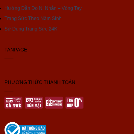
Hướng Dẫn Đo Ni Nhẫn – Vòng Tay
Trang Sức Theo Năm Sinh
Sử Dụng Trang Sức 24K
FANPAGE
PHƯƠNG THỨC THANH TOÁN