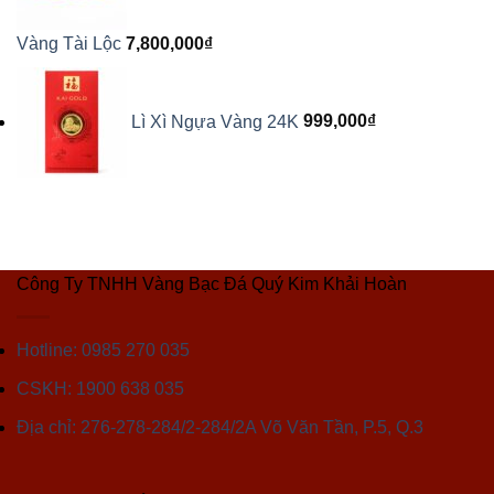
Vàng Tài Lộc
7,800,000
₫
Lì Xì Ngựa Vàng 24K
999,000
₫
Công Ty TNHH Vàng Bạc Đá Quý Kim Khải Hoàn
Hotline: 0985 270 035
CSKH: 1900 638 035
Địa chỉ: 276-278-284/2-284/2A Võ Văn Tần, P.5, Q.3