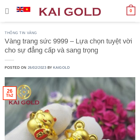
Chuyển
0
đến
nội
dung
THÔNG TIN VÀNG
Vàng trang sức 9999 – Lựa chọn tuyệt vời
cho sự đẳng cấp và sang trọng
POSTED ON
26/02/2023
BY
KAIGOLD
26
Th2