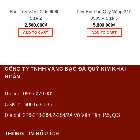
Bao Tiền Vàng 24k 9999 –
Kim Hợi Phú Quý Vàng 24K
Size 2
9999 – Size 3
2,500,000
₫
5,800,000
₫
ADD TO CART
ADD TO CART
CÔNG TY TNHH VÀNG BẠC ĐÁ QUÝ KIM KHẢI
HOÀN
Hotline: 0985 270 035
CSKH: 1900 638 035
Địa chỉ: 276-278-284/2-284/2A Võ Văn Tần, P.5, Q.3
THÔNG TIN HỮU ÍCH