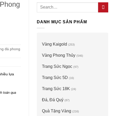
 Phong
Search
for:
DANH MỤC SẢN PHẨM
Vàng Kaigold
(253)
ng đá phong
Vàng Phong Thủy
(546)
Trang Sức Ngọc
(97)
nhiều lựa
Trang Sức 5D
(16)
Trang Sức 18K
(24)
h toán qua
Đá, Đá Quý
(87)
Vòng Đá Phong Thủy quantity
Quà Tặng Vàng
(216)