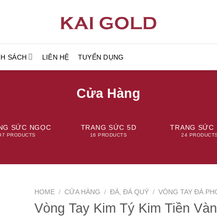
NH SÁCH
LIÊN HỆ
TUYỂN DỤNG
Cửa Hàng
NG SỨC NGỌC
TRANG SỨC 5D
TRANG SỨC 
97 PRODUCTS
16 PRODUCTS
24 PRODUCT
HOME
/
CỬA HÀNG
/
ĐÁ, ĐÁ QUÝ
/
VÒNG TAY ĐÁ PH
Vòng Tay Kim Tý Kim Tiền Và