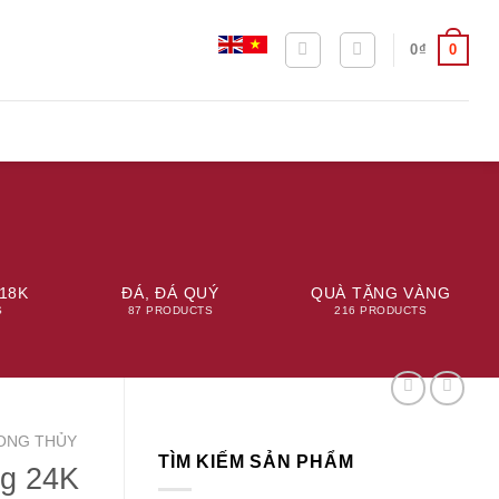
0
0
₫
18K
ĐÁ, ĐÁ QUÝ
QUÀ TẶNG VÀNG
S
87 PRODUCTS
216 PRODUCTS
ONG THỦY
TÌM KIẾM SẢN PHẨM
ng 24K