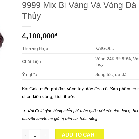
9999 Mix Bi Vàng Và Vòng Đá
Thủy
4,100,000
₫
Thương Hiệu
KAIGOLD
Vàng 24K 99.99%, Vò
Chất Liệu
thủy
Ý nghĩa
Sung túc, dư dả
Kai Gold miễn phí đan vòng tay, dây đeo cổ. Sản phẩm có 
chọn kiểu dáng, kích thước
✈ Kai Gold giao hàng miễn phí toàn quốc với các đơn hàng than
chuyển khoản có giá trị trên hai triệu đồng
Vòng Tay Kim Tý Kim Tiền Vàng 24K 9999 Mix Bi Vàng Và 
ADD TO CART