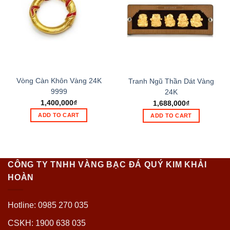
Vòng Càn Khôn Vàng 24K
Tranh Ngũ Thần Dát Vàng
9999
24K
1,400,000
₫
1,688,000
₫
ADD TO CART
ADD TO CART
CÔNG TY TNHH VÀNG BẠC ĐÁ QUÝ KIM KHẢI
HOÀN
Hotline: 0985 270 035
CSKH: 1900 638 035