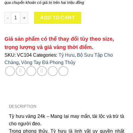
qua chuyển khoản có giá trị trên hai triệu đồng
Vòng Tay Tỳ Hưu Size 4 Vàng 24K 9999 Mix Vòng Đá Mắt Hổ quanti
ADD TO CART
Giá sản phẩm có thể thay đổi tùy theo size,
trọng lượng và giá vàng thời điểm.
SKU:
VC104
Categories:
Tỳ Hưu
,
Bộ Sưu Tập Cho
Chàng
,
Vòng Tay Đá Phong Thủy
DESCRIPTION
Tỳ hưu vàng 24k – Mang lại may mắn, tài lộc và trừ tà
cho người đeo.
Trong phong thủy, Tỳ hưu là linh vật uy quyền nhất