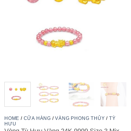
HOME
/
CỬA HÀNG
/
VÀNG PHONG THỦY
/
TỲ
HƯU
Vòng Tỳ Hưu Vàng 24K 9999 Size 3 Mix