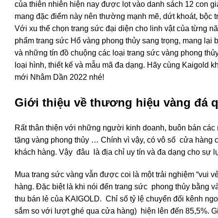
của thiên nhiên hiện nay được lọt vào danh sách 12 con g
mang đặc điểm này nên thường mạnh mẽ, dứt khoát, bộc trực
Với xu thế chọn trang sức đại diện cho linh vật của từng
phẩm trang sức Hổ vàng phong thủy sang trọng, mang lại b
và những tín đồ chuộng các loại trang sức vàng phong thủy
loại hình, thiết kế và mẫu mã đa dạng. Hãy cùng Kaigold 
mới Nhâm Dần 2022 nhé!
Giới thiệu về thương hiệu vàng đá 
Rất thân thiện với những người kinh doanh, buôn bán các
tặng vàng phong thủy … Chính vì vậy, có vô số cửa hàng 
khách hàng. Vậy đâu là địa chỉ uy tín và đa dạng cho sự 
Mua trang sức vàng vẫn được coi là một trải nghiệm “vui v
hàng. Đặc biệt là khi nói đến trang sức phong thủy bằng 
thu bán lẻ của KAIGOLD. Chỉ số tỷ lệ chuyển đổi kênh n
sắm so với lượt ghé qua cửa hàng) hiện lên đến 85,5%. Giá