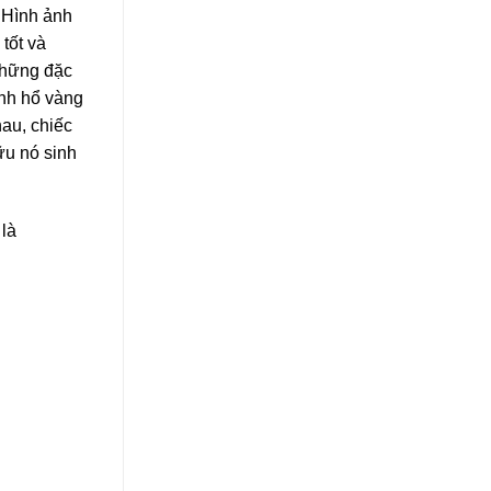
 Hình ảnh
tốt và
những đặc
ảnh hổ vàng
au, chiếc
ữu nó sinh
 là