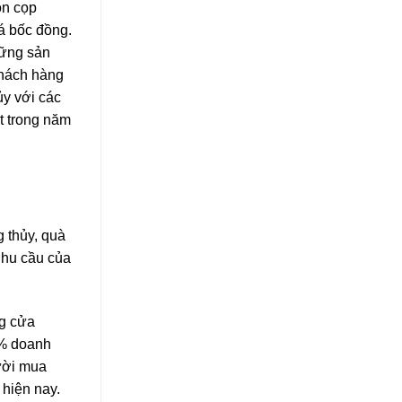
con cọp
á bốc đồng.
hững sản
khách hàng
ủy với các
t trong năm
 thủy, quà
nhu cầu của
ng cửa
5% doanh
ười mua
 hiện nay.