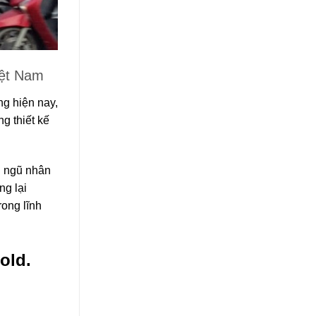
iệt Nam
g hiện nay,
g thiết kế
i ngũ nhân
ng lại
ong lĩnh
old.