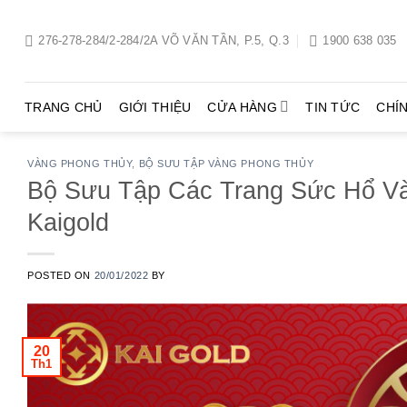
Chuyển
đến
276-278-284/2-284/2A VÕ VĂN TẦN, P.5, Q.3
1900 638 035
nội
dung
TRANG CHỦ
GIỚI THIỆU
CỬA HÀNG
TIN TỨC
CHÍ
VÀNG PHONG THỦY
,
BỘ SƯU TẬP VÀNG PHONG THỦY
Bộ Sưu Tập Các Trang Sức Hổ V
Kaigold
POSTED ON
20/01/2022
BY
20
Th1