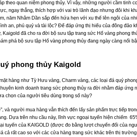
iáp theo quan niệm phong thủy. Vì vậy, những người cầm tinh 
, ngay thẳng, thích hợp với vai trò lãnh đạo nhưng đôi khi kh
 năm, năm Nhâm Dần sắp đến hứa hẹn với xu thế lên ngôi của n
ình an, phú quý và tài lộc? Để đáp ứng thị hiếu của đông đảo 
, Kaigold đã cho ra đời bộ sưu tập trang sức Hổ vàng phong th
khám phá bộ sưu tập Hổ vàng phong thủy đang ngày càng nổi bậ
quý phong thủy Kaigold
 mặt hàng như Tỳ Hưu vàng, Charm vàng, các loại đá quý phong
chuyên kinh doanh trang sức phong thủy ra đời nhằm đáp ứng 
lựa chọn của người tiêu dùng trong số này?
ẻ”, và người mua hàng vẫn thích đến lấy sản phẩm trực tiếp tro
vàng. Dựa trên nhu cầu này, lĩnh vực ngoại tuyến hiện chiếm 6
goại tuyến của KAIGOLD (được đo bằng lượt chuyển đổi của ng
 cả rất cao so với các cửa hàng trang sức khác trên thị trường