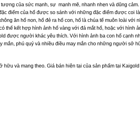
iểu tượng của sức mạnh, sự mạnh mẽ, nhanh nhẹn và dũng cảm.
đặc điểm của hổ được so sánh với những đặc điểm được coi là 
ông ăn hổ non, hổ đẻ ra hổ con, hổ là chúa tể muôn loài với 
ó thể kết hợp hình ảnh hổ vàng với đá mắt hổ, hoặc với hình 
ld được người khác yêu thích. Với hình ảnh ba con hổ cạnh nh
y mắn, phú quý và nhiều điều may mắn cho những người sở h
 hữu và mang theo. Giá bán hiện tại của sản phẩm tại Kaigold