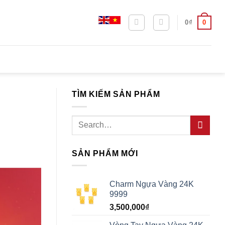
0
0
₫
TÌM KIẾM SẢN PHẨM
Search
for:
SẢN PHẨM MỚI
Charm Ngựa Vàng 24K
9999
3,500,000
₫