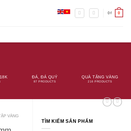
0
0
₫
18K
ĐÁ, ĐÁ QUÝ
QUÀ TẶNG VÀNG
S
87 PRODUCTS
216 PRODUCTS
TẬP VÀNG
TÌM KIẾM SẢN PHẨM
6mm