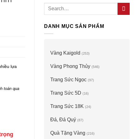
Search
for:
DANH MỤC SẢN PHẨM
Vàng Kaigold
(253)
Vàng Phong Thủy
nhiều lựa
(546)
Trang Sức Ngọc
(97)
h toán qua
Trang Sức 5D
(16)
Trang Sức 18K
(24)
Đá, Đá Quý
(87)
Quà Tặng Vàng
trọng
(216)