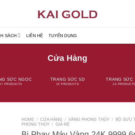
NH SÁCH
LIÊN HỆ
TUYỂN DỤNG
Cửa Hàng
NG SỨC NGỌC
TRANG SỨC 5D
TRANG SỨC 
97 PRODUCTS
16 PRODUCTS
24 PRODUCT
HOME
/
CỬA HÀNG
/
VÀNG PHONG THỦY
/
BỘ SƯU 
PHONG THỦY
/
GIÁ RẺ
Bi Phay Máy Vàng 24K 9999 