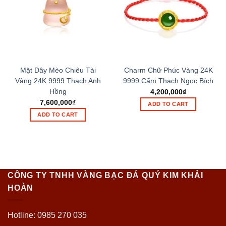
Mặt Dây Mèo Chiêu Tài
Charm Chữ Phúc Vàng 24K
Vàng 24K 9999 Thạch Anh
9999 Cẩm Thạch Ngọc Bích
Hồng
4,200,000
₫
7,600,000
₫
ADD TO CART
ADD TO CART
CÔNG TY TNHH VÀNG BẠC ĐÁ QUÝ KIM KHẢI
HOÀN
Hotline: 0985 270 035