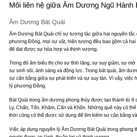
Mối liên hệ giữa Âm Dương Ngũ Hành 
Âm Dương Bát Quái
Âm Dương Bát Quái chỉ sự tương tác giữa hai nguyên tắc 
phương Đông, mọi sự vật, hiện tượng đều bao gồm cả hai n
để đạt được sự hòa hợp và thịnh vượng.
Trong đó âm biểu thị cho sự tĩnh lặng, sự suy giảm, sự mờ 
sự sinh sôi, ánh sáng và động lực. Trong bát quái, âm dươ
sự cân bằng giữa sự phát triển và sự suy tàn. Vì vậy, việc
lý phương Đông.
Bát Quái trong âm dương phong thủy được tạo thành từ 8 
Ly, Chấn, Tốn, Khảm, Cấn và Khôn. Những quẻ này có thể 
thời cũng có thể được sử dụng để tìm kiếm sự cân bằng v
Việc áp dụng nguyên lý Âm Dương Bát Quái trong phong t
người được an lành, thuận lợi và thịnh vượng.