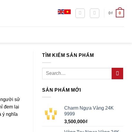
0
0
₫
TÌM KIẾM SẢN PHẨM
Search
for:
SẢN PHẨM MỚI
a người sử
ỉ đem lại
Charm Ngựa Vàng 24K
9999
à ý nghĩa
3,500,000
₫