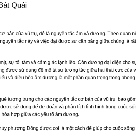
Bát Quái
cơ bản của vũ trụ, đó là nguyên tắc âm và dương. Theo quan n
guyên tắc này và việc đạt được sự cân bằng giữa chúng là rất
mịt, sự tối tăm và cảm giác lạnh lẽo. Còn dương đại diện cho sự
ng được sử dụng để mô tả sự tương tác giữa hai thái cực của vũ
 hiểu và điều hòa âm dương là một phần quan trọng trong phong t
quẻ tượng trưng cho các nguyên tắc cơ bản của vũ trụ, bao gồm
được sử dụng để dự đoán và phân tích tình hình trong cuộc số
à hòa hợp giữa các yếu tố âm dương.
hủy phương Đông được coi là một cách để giúp cho cuộc sống