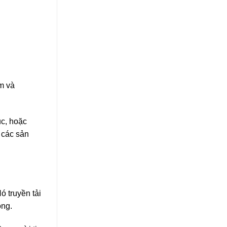
m và
ục, hoặc
 các sản
ó truyền tải
ông.