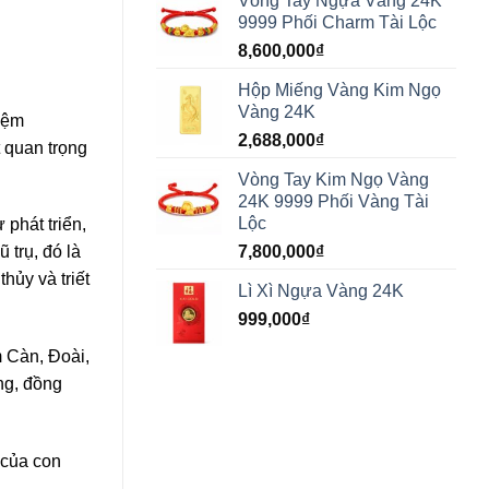
Vòng Tay Ngựa Vàng 24K
9999 Phối Charm Tài Lộc
8,600,000
₫
Hộp Miếng Vàng Kim Ngọ
Vàng 24K
iệm
2,688,000
₫
 quan trọng
Vòng Tay Kim Ngọ Vàng
24K 9999 Phối Vàng Tài
Lộc
 phát triển,
7,800,000
₫
 trụ, đó là
hủy và triết
Lì Xì Ngựa Vàng 24K
999,000
₫
 Càn, Đoài,
ng, đồng
 của con