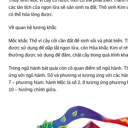
Thủy sinh Mộc vì cây có nước mới có thể phát triển. Hành M
các tàn tích của ngọn lửa sẽ sản sinh ra đất. Thổ sinh Kim 
có thể hóa lỏng được.
Về quan hệ tương khắc
Mộc khắc Thổ vì cây cối cần đất để sinh sôi và phát triển. 
được sử dụng để dập tắt ngọn lửa, còn Hỏa khắc Kim vì nhiệ
thường được sử dụng để đâm, chặt cây trong quá trình kha
Trong ngũ hành bát quái còn có quan điểm số ngũ hành. Th
ứng với ngũ hành. Số và phương vị tương ứng với các hàn
7 – phương Nam. hành Mộc là số 2, 8 tương ứng phương Đ
10 – hướng chính giữa.