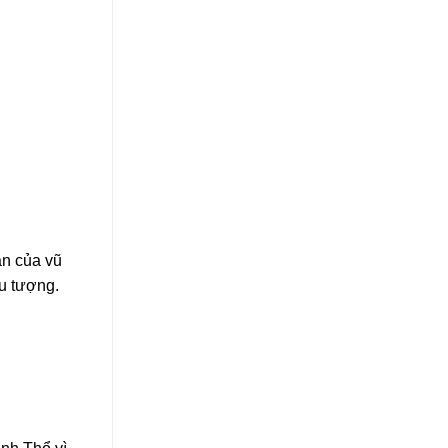
ản của vũ
ểu tượng.