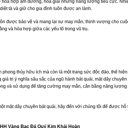
ể hòa hợp âm dương, hóa giải những năng lượng tiêu cực. Nhiề
diệt tà và giữ cho gia đình luôn được an lành.
uôn được bảo vệ và mang lại sự may mắn, thịnh vượng cho cuộ
ng và hòa hợp giữa các yếu tố trong vũ trụ.
m phong thủy hữu ích mà còn là một trang sức độc đáo, thể hiện
g giá trị ý nghĩa sâu sắc của ngũ hành bát quái, mặt dây chuyền
ộng và sử dụng để tăng cường may mắn, cân bằng năng lượng 
 mặt dây chuyền bát quái, hãy đến với chúng tôi để được hỗ t
NHH Vàng Bạc Đá Quý Kim Khải Hoàn