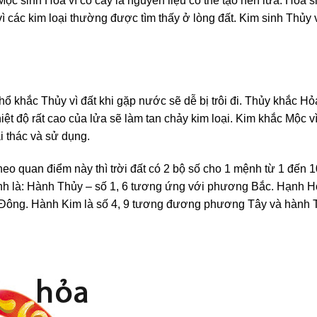
ộc sinh Hỏa vì cỏ cây là nguyên liệu có thể tạo nên lửa. Hỏa s
vì các kim loại thường được tìm thấy ở lòng đất. Kim sinh Thủy v
Thổ khắc Thủy vì đất khi gặp nước sẽ dễ bị trôi đi. Thủy khắc H
t độ rất cao của lửa sẽ làm tan chảy kim loại. Kim khắc Mộc vì
i thác và sử dụng.
eo quan điểm này thì trời đất có 2 bộ số cho 1 mệnh từ 1 đến 
h là: Hành Thủy – số 1, 6 tương ứng với phương Bắc. Hạnh Hỏ
ông. Hành Kim là số 4, 9 tương đương phương Tây và hành Th