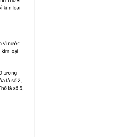
inh Thổ vì
ì kim loại
ỏa vì nước
 kim loại
10 tương
a là số 2,
ổ là số 5,