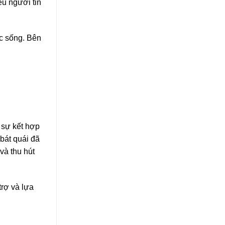
u người tin
c sống. Bên
 sự kết hợp
 bát quái đã
và thu hút
rợ và lựa