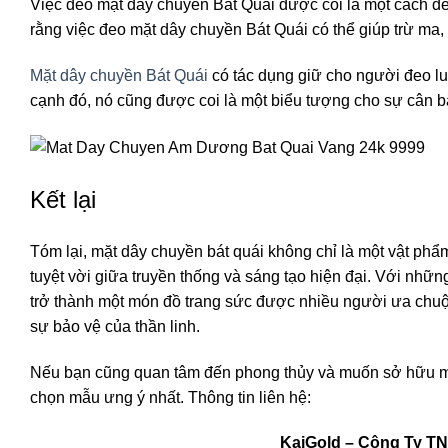
Việc đeo mặt dây chuyền Bát Quái được coi là một cách đ
rằng việc đeo mặt dây chuyền Bát Quái có thể giúp trừ ma, 
Mặt dây chuyền Bát Quái
có tác dụng giữ cho người đeo l
cạnh đó, nó cũng được coi là một biểu tượng cho sự cân bằ
Kết lại
Tóm lại, mặt dây chuyền bát quái không chỉ là một vật phẩ
tuyệt vời giữa truyền thống và sáng tạo hiện đại. Với nhữn
trở thành một món đồ trang sức được nhiều người ưa chu
sự bảo vệ của thần linh.
Nếu bạn cũng quan tâm đến phong thủy và muốn sở hữu một
chọn mẫu ưng ý nhất. Thông tin liên hệ:
KaiGold – Công Ty T