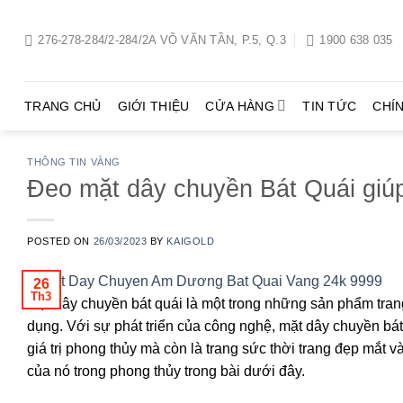
Chuyển
đến
276-278-284/2-284/2A VÕ VĂN TẦN, P.5, Q.3
1900 638 035
nội
dung
TRANG CHỦ
GIỚI THIỆU
CỬA HÀNG
TIN TỨC
CHÍ
THÔNG TIN VÀNG
Đeo mặt dây chuyền Bát Quái giúp
POSTED ON
26/03/2023
BY
KAIGOLD
26
Th3
Mặt dây chuyền bát quái là một trong những sản phẩm tra
dụng. Với sự phát triển của công nghệ, mặt dây chuyền bát
giá trị phong thủy mà còn là trang sức thời trang đẹp mắt 
của nó trong phong thủy trong bài dưới đây.