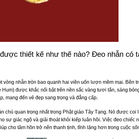
được thiết kế như thế nào? Đeo nhẫn có 
ột vòng nhẫn tròn bao quanh hai viền uốn lượn mềm mại. Bên t
um) được khắc nổi bật trên nền sắc vàng tươi tắn, sáng bón
ấp, mang đến vẻ đẹp sang trọng và đẳng cấp.
chú quan trọng nhất trong Phật giáo Tây Tạng. Nó được coi l
o sự giác ngộ và giải thoát khỏi kiếp luân hồi. Việc đeo chiếc 
úp cho tâm hồn trở nên thanh tịnh, tĩnh lặng hơn trong cuộc số