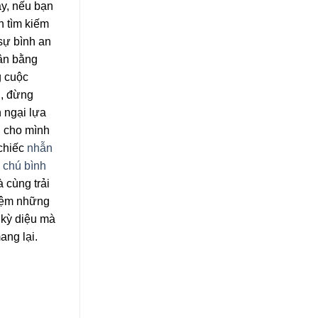
ậy, nếu bạn
 tìm kiếm
sự bình an
ân bằng
g cuộc
, đừng
 ngại lựa
 cho mình
chiếc
nhẫn
 chú bình
 cùng trải
iệm những
 kỳ diệu mà
ang lại.