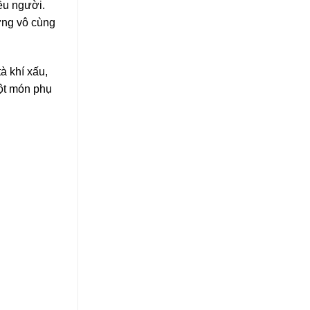
ều người.
ưng vô cùng
à khí xấu,
một món phụ