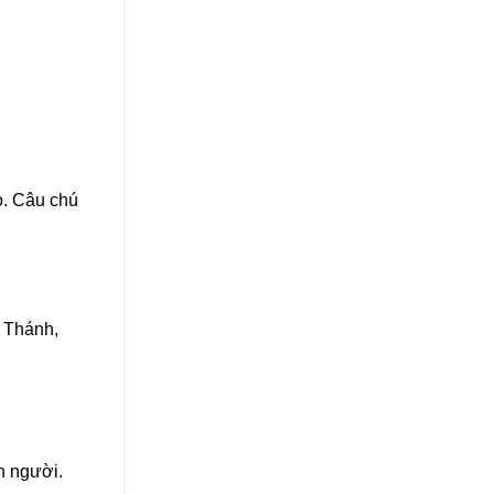
o. Câu chú
, Thánh,
on người.