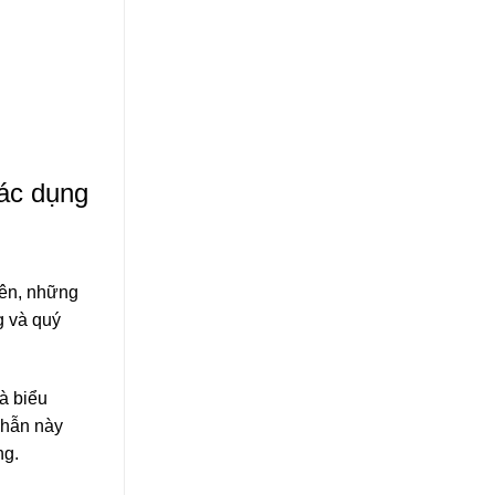
tác dụng
rên, những
g và quý
à biểu
nhẫn này
ng.