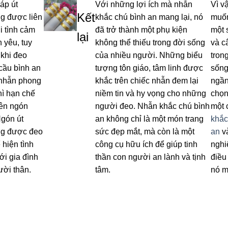
áp út
Với những lợi ích mà nhẫn
Vì v
Kết
g được liên
khắc chú bình an mang lại, nó
muốn
i tình cảm
đã trở thành một phụ kiện
một 
lại
h yêu, tuy
không thể thiếu trong đời sống
và c
 khi đeo
của nhiều người. Những biểu
tron
cầu bình an
tượng tôn giáo, tâm linh được
sống
nhẫn phong
khắc trên chiếc nhẫn đem lại
ngần
hì hạn chế
niềm tin và hy vọng cho những
chọn
rên ngón
người đeo. Nhẫn khắc chú bình
một 
Ngón út
an không chỉ là một món trang
khắc
g được đeo
sức đẹp mắt, mà còn là một
an
và
 hiện tình
công cụ hữu ích để giúp tinh
ngh
ới gia đình
thần con người an lành và tịnh
điều
ười thân.
tâm.
nó m