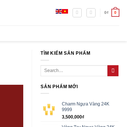
0
0
₫
TÌM KIẾM SẢN PHẨM
Search
for:
SẢN PHẨM MỚI
Charm Ngựa Vàng 24K
9999
3,500,000
₫