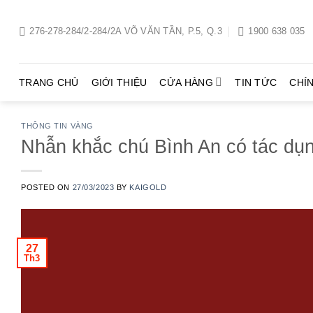
Chuyển
đến
276-278-284/2-284/2A VÕ VĂN TẦN, P.5, Q.3
1900 638 035
nội
dung
TRANG CHỦ
GIỚI THIỆU
CỬA HÀNG
TIN TỨC
CHÍ
THÔNG TIN VÀNG
Nhẫn khắc chú Bình An có tác dụ
POSTED ON
27/03/2023
BY
KAIGOLD
27
Th3