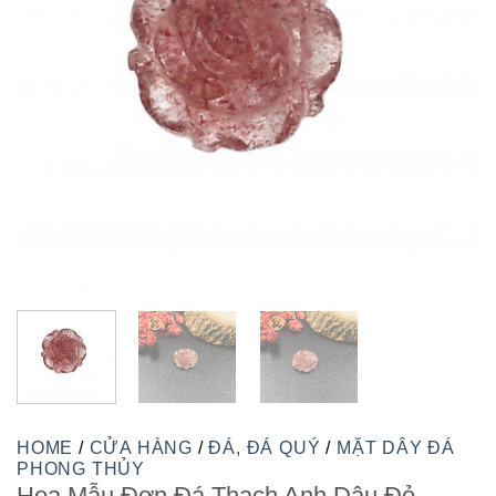
HOME
/
CỬA HÀNG
/
ĐÁ, ĐÁ QUÝ
/
MẶT DÂY ĐÁ
PHONG THỦY
Hoa Mẫu Đơn Đá Thạch Anh Dâu Đỏ