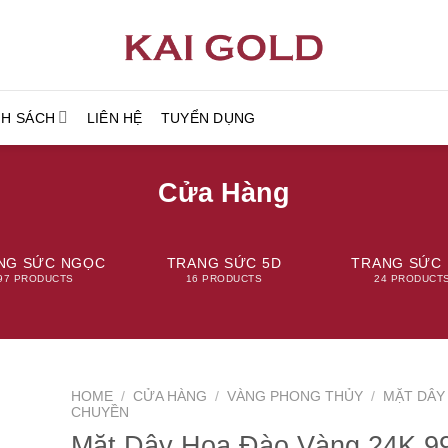
NH SÁCH
LIÊN HỆ
TUYỂN DỤNG
Cửa Hàng
NG SỨC NGỌC
TRANG SỨC 5D
TRANG SỨC 
97 PRODUCTS
16 PRODUCTS
24 PRODUCT
HOME
/
CỬA HÀNG
/
VÀNG PHONG THỦY
/
MẶT DÂY
CHUYỀN
Mặt Dây Hoa Đào Vàng 24K 9