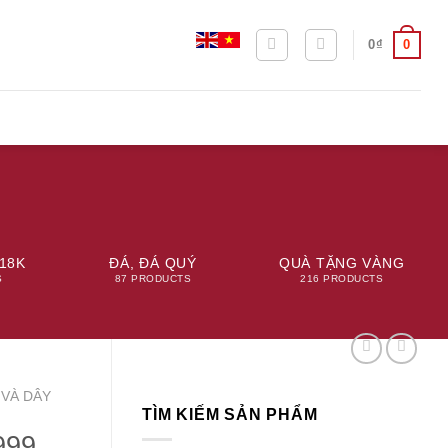
0
0
₫
18K
ĐÁ, ĐÁ QUÝ
QUÀ TẶNG VÀNG
S
87 PRODUCTS
216 PRODUCTS
 VÀ DÂY
TÌM KIẾM SẢN PHẨM
999