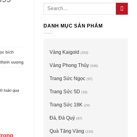
Search
for:
DANH MỤC SẢN PHẨM
ọc bích
Vàng Kaigold
(253)
thịnh vượng
Vàng Phong Thủy
(546)
Trang Sức Ngọc
(97)
h toán qua
Trang Sức 5D
(16)
Trang Sức 18K
(24)
antity
Đá, Đá Quý
(87)
Quà Tặng Vàng
(216)
trọng