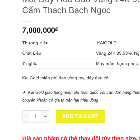
Cẩm Thạch Bạch Ngọc
7,000,000
₫
Thương Hiệu
KAIGOLD
Chất Liệu
Vàng 24K 99.99%, Ng
Ý nghĩa
May mắn, hạnh phúc, 
Kai Gold miễn phí đan vòng tay, dây đeo cổ.
✈ Kai Gold giao hàng miễn phí toàn quốc với các đơn hàng than
chuyển khoản có giá trị trên hai triệu đồng
Mặt Dây Hoa Đào Vàng 24K 9999 Cẩm Thạch Bạch Ngọc qu
ADD TO CART
Giá sản phẩm có thể thay đổi tùy theo size, 