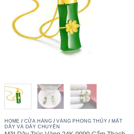
HOME
/
CỬA HÀNG
/
VÀNG PHONG THỦY
/
MẶT
DÂY VÀ DÂY CHUYỀN
Mặt Dây Trúc Vàng 24K 9999 Cẩm Thạch