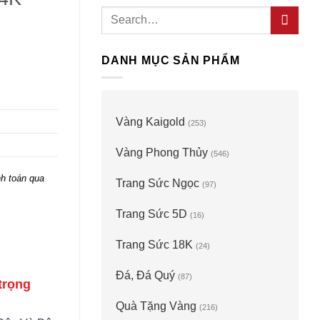
Search
for:
DANH MỤC SẢN PHẨM
Vàng Kaigold
(253)
Vàng Phong Thủy
(546)
h toán qua
Trang Sức Ngọc
(97)
Trang Sức 5D
(16)
Trang Sức 18K
(24)
Đá, Đá Quý
(87)
trọng
Quà Tặng Vàng
(216)