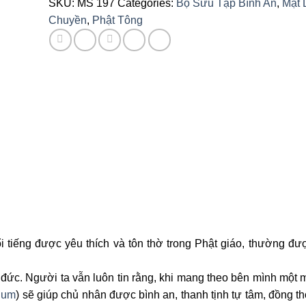
SKU:
MS 197
Categories:
Bộ Sưu Tập Bình An
,
Mặt 
Chuyền
,
Phật Tông
tiếng được yêu thích và tôn thờ trong Phật giáo, thường đượ
 đức. Người ta vẫn luôn tin rằng, khi mang theo bên mình một 
Hum
) sẽ giúp chủ nhân được bình an, thanh tịnh tự tâm, đồng t