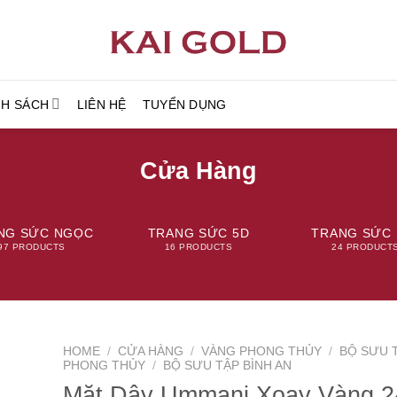
NH SÁCH
LIÊN HỆ
TUYỂN DỤNG
Cửa Hàng
NG SỨC NGỌC
TRANG SỨC 5D
TRANG SỨC 
97 PRODUCTS
16 PRODUCTS
24 PRODUCT
HOME
/
CỬA HÀNG
/
VÀNG PHONG THỦY
/
BỘ SƯU 
PHONG THỦY
/
BỘ SƯU TẬP BÌNH AN
Mặt Dây Ummani Xoay Vàng 