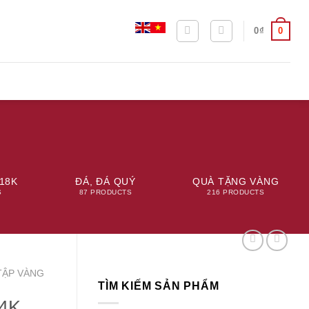
0
0
₫
18K
ĐÁ, ĐÁ QUÝ
QUÀ TẶNG VÀNG
S
87 PRODUCTS
216 PRODUCTS
TẬP VÀNG
TÌM KIẾM SẢN PHẨM
24K