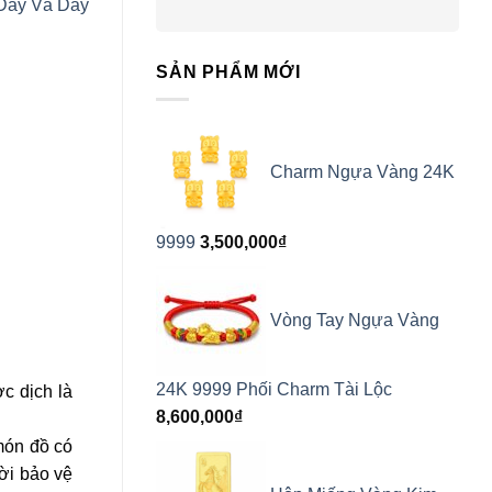
Dây Và Dây
SẢN PHẨM MỚI
Charm Ngựa Vàng 24K
9999
3,500,000
₫
Vòng Tay Ngựa Vàng
24K 9999 Phối Charm Tài Lộc
c dịch là
8,600,000
₫
món đồ có
hời bảo vệ