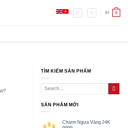
0
0
₫
TÌM KIẾM SẢN PHẨM
Search
ào?
for:
.
SẢN PHẨM MỚI
Charm Ngựa Vàng 24K
9999