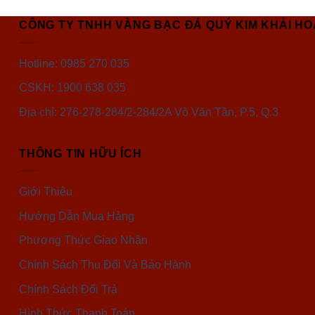
CÔNG TY TNHH VÀNG BẠC ĐÁ QUÝ KIM KHẢI H
Hotline: 0985 270 035
CSKH: 1900 638 035
Địa chỉ: 276-278-284/2-284/2A Võ Văn Tần, P.5, Q.3
THÔNG TIN HỮU ÍCH
Giới Thiệu
Hướng Dẫn Mua Hàng
Phương Thức Giao Nhận
Chính Sách Thu Đổi Và Bảo Hành
Chính Sách Đổi Trả
Hình Thức Thanh Toán