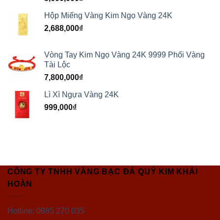
Hộp Miếng Vàng Kim Ngọ Vàng 24K
2,688,000
₫
Vòng Tay Kim Ngọ Vàng 24K 9999 Phối Vàng
Tài Lộc
7,800,000
₫
Lì Xì Ngựa Vàng 24K
999,000
₫
CÔNG TY TNHH VÀNG BẠC ĐÁ QUÝ KIM KHẢI
HOÀN
Hotline: 0985 270 035