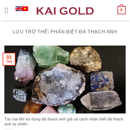
Chuyển
0
đến
nội
dung
LƯU TRỮ THẺ:
PHÂN BIỆT ĐÁ THẠCH ANH
03
Th4
Tác hại khi sử dụng đá thạch anh giả và cách nhận biết đá thạch
anh tự nhiên