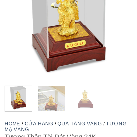
HOME
/
CỬA HÀNG
/
QUÀ TẶNG VÀNG
/
TƯỢNG
MẠ VÀNG
Tượng Thần Tài Dát Vàng 24K