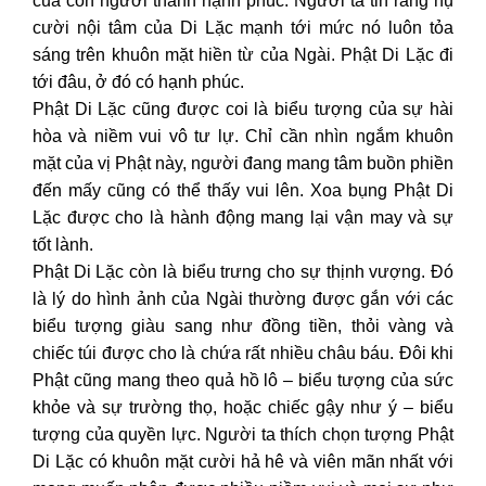
của con người thành hạnh phúc. Người ta tin rằng nụ
cười nội tâm của Di Lặc mạnh tới mức nó luôn tỏa
sáng trên khuôn mặt hiền từ của Ngài. Phật Di Lặc đi
tới đâu, ở đó có hạnh phúc.
Phật Di Lặc cũng được coi là biểu tượng của sự hài
hòa và niềm vui vô tư lự. Chỉ cần nhìn ngắm khuôn
mặt của vị Phật này, người đang mang tâm buồn phiền
đến mấy cũng có thể thấy vui lên. Xoa bụng Phật Di
Lặc được cho là hành động mang lại vận may và sự
tốt lành.
Phật Di Lặc còn là biểu trưng cho sự thịnh vượng. Đó
là lý do hình ảnh của Ngài thường được gắn với các
biểu tượng giàu sang như đồng tiền, thỏi vàng và
chiếc túi được cho là chứa rất nhiều châu báu. Đôi khi
Phật cũng mang theo quả hồ lô – biểu tượng của sức
khỏe và sự trường thọ, hoặc chiếc gậy như ý – biểu
tượng của quyền lực. Người ta thích chọn tượng Phật
Di Lặc có khuôn mặt cười hả hê và viên mãn nhất với