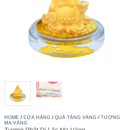
HOME
/
CỬA HÀNG
/
QUÀ TẶNG VÀNG
/
TƯỢNG
MẠ VÀNG
Tượng Phật Di Lặc Mạ Vàng