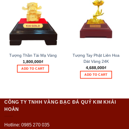
Tượng Thần Tài Mạ Vàng
Tượng Tay Phật Liên Hoa
Dát Vàng 24K
1,800,000
₫
4,688,000
₫
ADD TO CART
ADD TO CART
CÔNG TY TNHH VÀNG BẠC ĐÁ QUÝ KIM KHẢI
HOÀN
Hotline: 0985 270 035