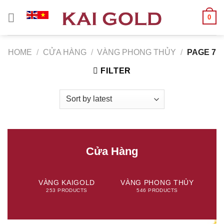
Chuyển
0
đến
nội
dung
HOME
/
CỬA HÀNG
/
VÀNG PHONG THỦY
/
PAGE 7
FILTER
Cửa Hàng
VÀNG KAIGOLD
VÀNG PHONG THỦY
TR
253 PRODUCTS
546 PRODUCTS