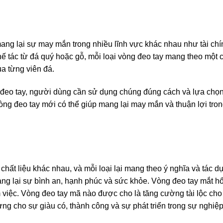
ng lại sự may mắn trong nhiều lĩnh vực khác nhau như tài chín
ế tác từ đá quý hoặc gỗ, mỗi loại vòng đeo tay mang theo một
ủa từng viên đá.
g đeo tay, người dùng cần sử dụng chúng đúng cách và lựa chọn
ng đeo tay mới có thể giúp mang lại may mắn và thuận lợi tro
hất liệu khác nhau, và mỗi loại lại mang theo ý nghĩa và tác d
ang lại sự bình an, hạnh phúc và sức khỏe. Vòng đeo tay mắt 
m việc. Vòng đeo tay mã nào được cho là tăng cường tài lộc ch
ưng cho sự giàu có, thành công và sự phát triển trong sự nghiệp