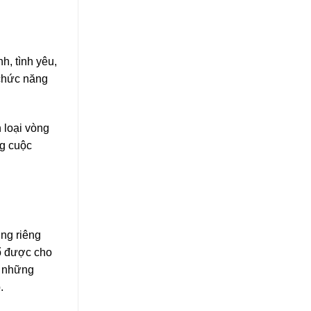
h, tình yêu,
 chức năng
 loại vòng
ng cuộc
ụng riêng
hổ được cho
o những
.