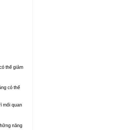
có thể giảm
úng có thể
rì mối quan
 những năng