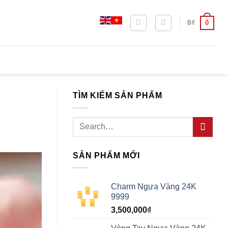
0
0
₫
TÌM KIẾM SẢN PHẨM
Search
for:
SẢN PHẨM MỚI
Charm Ngựa Vàng 24K
9999
3,500,000
₫