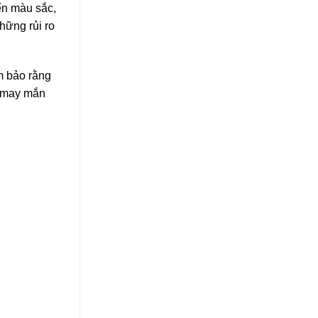
ến màu sắc,
hững rủi ro
m bảo rằng
i may mắn