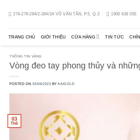
Chuyển
đến
276-278-284/2-284/2A VÕ VĂN TẦN, P.5, Q.3
1900 638 035
nội
dung
TRANG CHỦ
GIỚI THIỆU
CỬA HÀNG
TIN TỨC
CHÍ
THÔNG TIN VÀNG
Vòng đeo tay phong thủy và những
POSTED ON
03/06/2023
BY
KAIGOLD
03
Th6