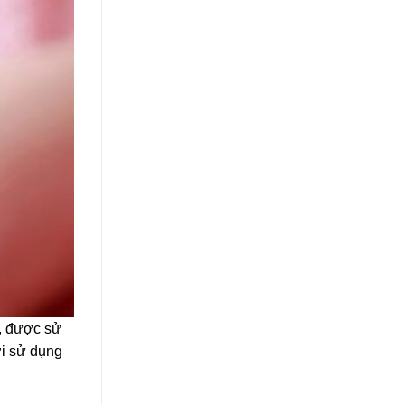
, được sử
ời sử dụng