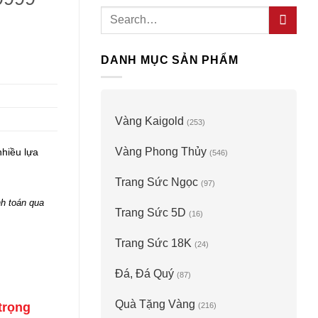
Search
for:
DANH MỤC SẢN PHẨM
Vàng Kaigold
(253)
Vàng Phong Thủy
nhiều lựa
(546)
Trang Sức Ngọc
(97)
h toán qua
Trang Sức 5D
(16)
Trang Sức 18K
(24)
Đá, Đá Quý
(87)
Quà Tặng Vàng
trọng
(216)