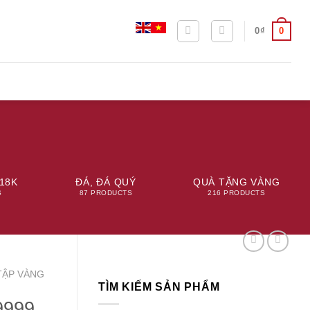
0
0
₫
18K
ĐÁ, ĐÁ QUÝ
QUÀ TẶNG VÀNG
S
87 PRODUCTS
216 PRODUCTS
TẬP VÀNG
TÌM KIẾM SẢN PHẨM
9999