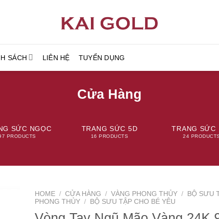
NH SÁCH
LIÊN HỆ
TUYỂN DỤNG
Cửa Hàng
NG SỨC NGỌC
TRANG SỨC 5D
TRANG SỨC 
97 PRODUCTS
16 PRODUCTS
24 PRODUCT
HOME
/
CỬA HÀNG
/
VÀNG PHONG THỦY
/
BỘ SƯU 
PHONG THỦY
/
BỘ SƯU TẬP CHO BÉ YÊU
Vòng Tay Ngũ Mão Vàng 24K 