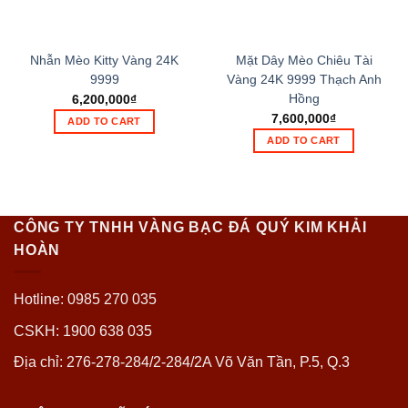
Nhẫn Mèo Kitty Vàng 24K
Mặt Dây Mèo Chiêu Tài
9999
Vàng 24K 9999 Thạch Anh
Hồng
6,200,000
₫
7,600,000
₫
ADD TO CART
ADD TO CART
CÔNG TY TNHH VÀNG BẠC ĐÁ QUÝ KIM KHẢI
HOÀN
Hotline: 0985 270 035
CSKH: 1900 638 035
Địa chỉ: 276-278-284/2-284/2A Võ Văn Tần, P.5, Q.3