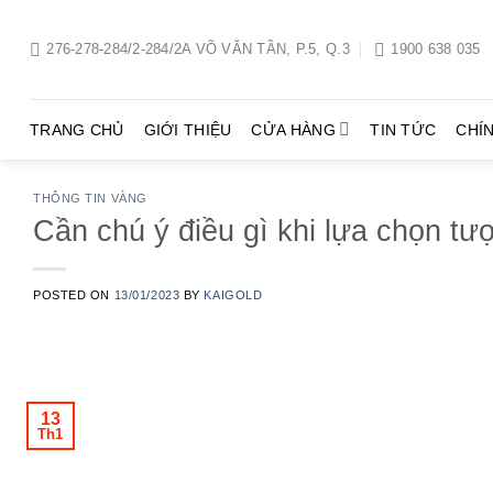
Chuyển
đến
276-278-284/2-284/2A VÕ VĂN TẦN, P.5, Q.3
1900 638 035
nội
dung
TRANG CHỦ
GIỚI THIỆU
CỬA HÀNG
TIN TỨC
CHÍ
THÔNG TIN VÀNG
Cần chú ý điều gì khi lựa chọn t
POSTED ON
13/01/2023
BY
KAIGOLD
13
Th1