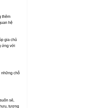
g thêm
 quan hệ
úp gia chủ
g ứng với
có những chỗ
suôn sẻ,
 hưu, tượng