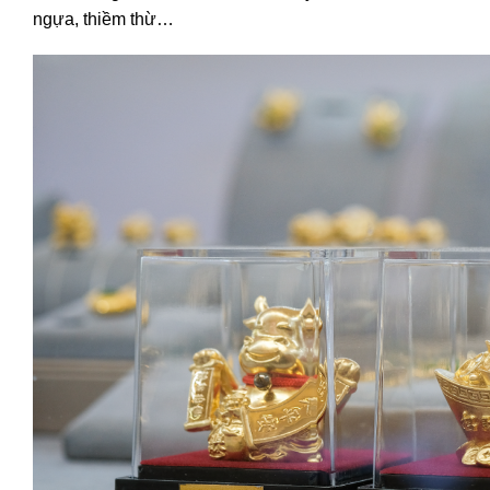
ngựa, thiềm thừ…