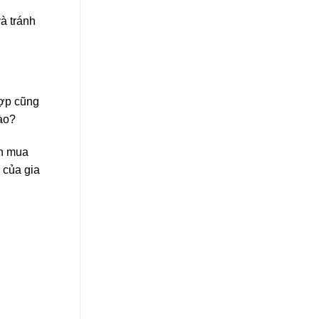
à tránh
hợp cũng
ào?
ạn mua
 của gia