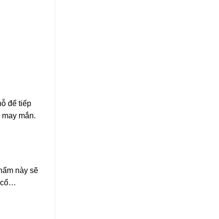
ỗ để tiếp
, may mắn.
phẩm này sẽ
n cổ…