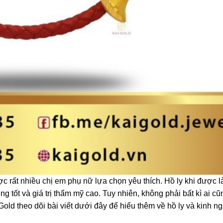
ược rất nhiều chị em phụ nữ lựa chọn yêu thích. Hồ ly khi được 
 tốt và giá trị thẩm mỹ cao. Tuy nhiên, không phải bất kì ai cũ
old theo dõi bài viết dưới đây để hiểu thêm về hồ ly và kinh n