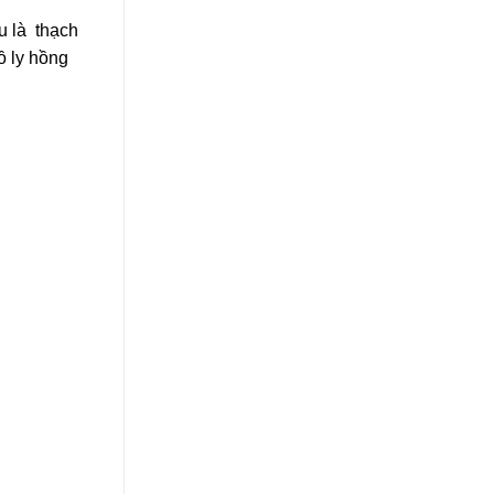
u là thạch
ồ ly hồng