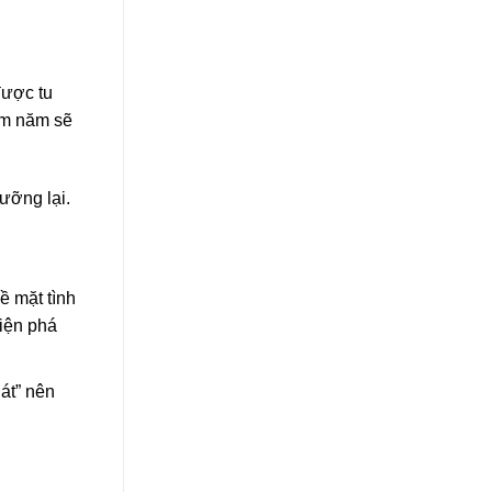
được tu
răm năm sẽ
ưỡng lại.
ề mặt tình
hiện phá
át” nên