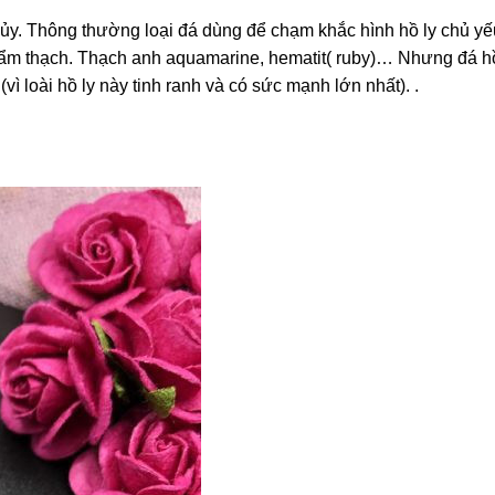
ủy. Thông thường loại đá dùng để chạm khắc hình hồ ly chủ yế
á cẩm thạch. Thạch anh aquamarine, hematit( ruby)… Nhưng đá h
(vì loài hồ ly này tinh ranh và có sức mạnh lớn nhất). .