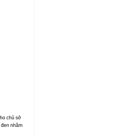
cho chủ sở
h đen nhằm