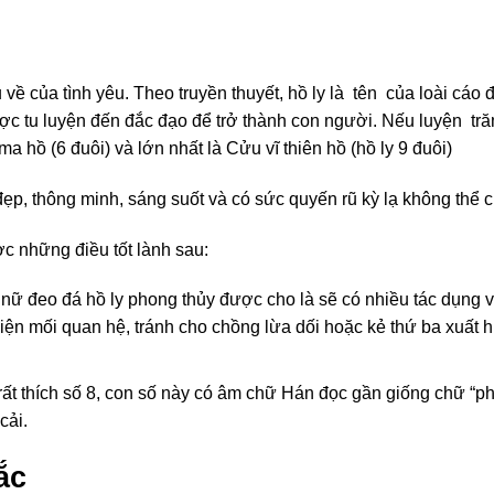
ếu về của tình yêu. Theo truyền thuyết, hồ ly là tên của loài cáo 
 được tu luyện đến đắc đạo để trở thành con người. Nếu luyện t
a hồ (6 đuôi) và lớn nhất là Cửu vĩ thiên hồ (hồ ly 9 đuôi)
p, thông minh, sáng suốt và có sức quyến rũ kỳ lạ không thể c
c những điều tốt lành sau:
nữ đeo đá hồ ly phong thủy được cho là sẽ có nhiều tác dụng v
iện mối quan hệ, tránh cho chồng lừa dối hoặc kẻ thứ ba xuất 
rất thích số 8, con số này có âm chữ Hán đọc gần giống chữ “ph
cải.
ắc