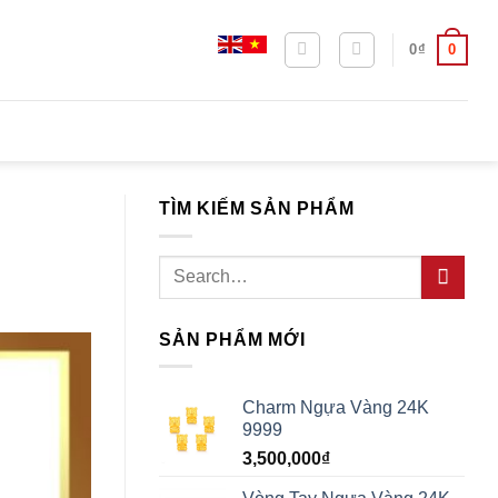
0
0
₫
TÌM KIẾM SẢN PHẨM
Search
for:
SẢN PHẨM MỚI
Charm Ngựa Vàng 24K
9999
3,500,000
₫