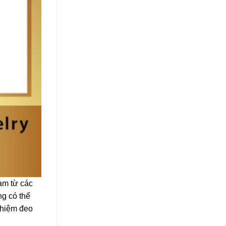
làm từ các
ng có thể
ghiệm đeo