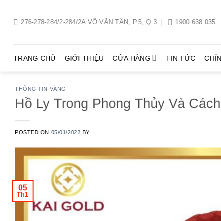
Chuyển
đến
276-278-284/2-284/2A VÕ VĂN TẦN, P.5, Q.3
1900 638 035
nội
dung
TRANG CHỦ
GIỚI THIỆU
CỬA HÀNG
TIN TỨC
CHÍ
THÔNG TIN VÀNG
Hồ Ly Trong Phong Thủy Và Các
POSTED ON
05/01/2022
BY
05
Th1